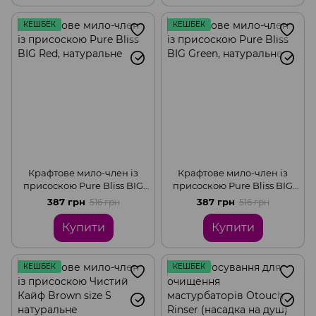
КЕШБЕК
КЕШБЕК
Крафтове мило-член із
Крафтове мило-член із
присоскою Pure Bliss BIG
присоскою Pure Bliss BIG
Red, натуральне
Green, натуральне
387 грн
387 грн
516 грн
516 грн
Купити
Купити
КЕШБЕК
КЕШБЕК