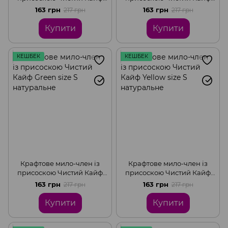
Turquoise size S натуральне
Pink size S натуральне
163 грн
163 грн
217 грн
217 грн
Купити
Купити
КЕШБЕК
КЕШБЕК
Крафтове мило-член із
Крафтове мило-член із
присоскою Чистий Кайф
присоскою Чистий Кайф
Green size S натуральне
Yellow size S натуральне
163 грн
163 грн
217 грн
217 грн
Купити
Купити