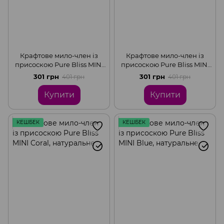
Крафтове мило-член із
Крафтове мило-член із
присоскою Pure Bliss MINI
присоскою Pure Bliss MINI
Brown, натуральне
Red, натуральне
301 грн
301 грн
401 грн
401 грн
Купити
Купити
КЕШБЕК
КЕШБЕК