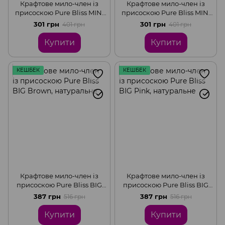
Крафтове мило-член із
Крафтове мило-член із
присоскою Pure Bliss MINI
присоскою Pure Bliss MINI
Coral, натуральне
Blue, натуральне
301 грн
301 грн
401 грн
401 грн
Купити
Купити
КЕШБЕК
КЕШБЕК
Крафтове мило-член із
Крафтове мило-член із
присоскою Pure Bliss BIG
присоскою Pure Bliss BIG
Brown, натуральне
Pink, натуральне
387 грн
387 грн
516 грн
516 грн
Купити
Купити