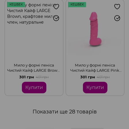
КЕШБЕК
КЕШБЕК
Мило у формі пеніса
Мило у формі пеніса
Чистий Кайф LARGE Brown,
Чистий Кайф LARGE Pink,
крафтове мило-член,
крафтове мило-член,
301 грн
301 грн
401 грн
401 грн
натуральне
натуральне
Купити
Купити
Показати ще 28 товарів