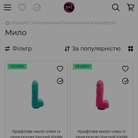
Каталог
Косметика
Романтична атмосфера
Мило
Фільтр
За популярністю
КЕШБЕК
КЕШБЕК
Крафтове мило-член із
Крафтове мило-член із
присоскою Чистий Кайф
присоскою Чистий Кайф