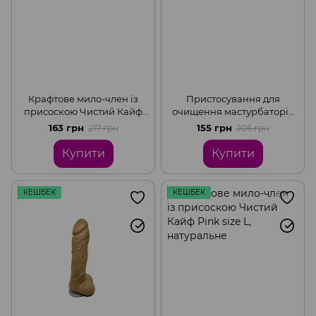
Крафтове мило-член із
Пристосування для
присоскою Чистий Кайф
очищення мастурбаторів
Brown size S натуральне
Otouch Rinser (насадка на
163 грн
155 грн
217 грн
206 грн
душ)
Купити
Купити
КЕШБЕК
КЕШБЕК