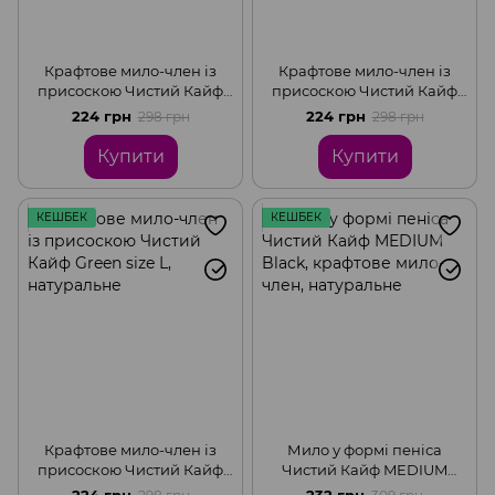
Крафтове мило-член із
Крафтове мило-член із
присоскою Чистий Кайф
присоскою Чистий Кайф
Red size L, натуральне
Blue size L, натуральне
224 грн
224 грн
298 грн
298 грн
Купити
Купити
КЕШБЕК
КЕШБЕК
Крафтове мило-член із
Мило у формі пеніса
присоскою Чистий Кайф
Чистий Кайф MEDIUM
Green size L, натуральне
Black, крафтове мило-
224 грн
232 грн