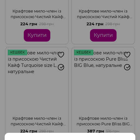
Крафтове мило-член із
Крафтове мило-член із
присоскою Чистий Кайф
присоскою Чистий Кайф
Brown size L, натуральне
Pink size L, натуральне
224 грн
224 грн
298 грн
298 грн
Купити
Купити
КЕШБЕК
КЕШБЕК
Крафтове мило-член із
Крафтове мило-член із
присоскою Чистий Кайф
присоскою Pure Bliss BIG
Turquoise size L,
Blue, натуральне
224 грн
387 грн
298 грн
516 грн
натуральне