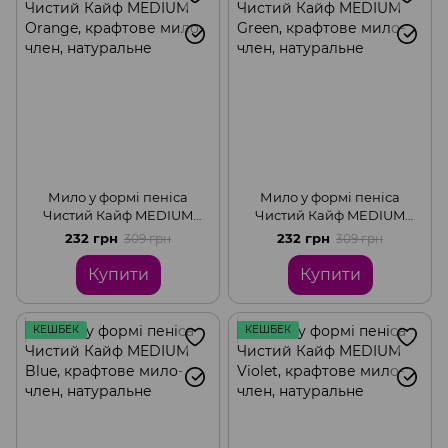
Мило у формі пеніса
Мило у формі пеніса
Чистий Кайф MEDIUM
Чистий Кайф MEDIUM
Orange, крафтове мило-
Green, крафтове мило-
232 грн
232 грн
309 грн
309 грн
член, натуральне
член, натуральне
Купити
Купити
КЕШБЕК
КЕШБЕК