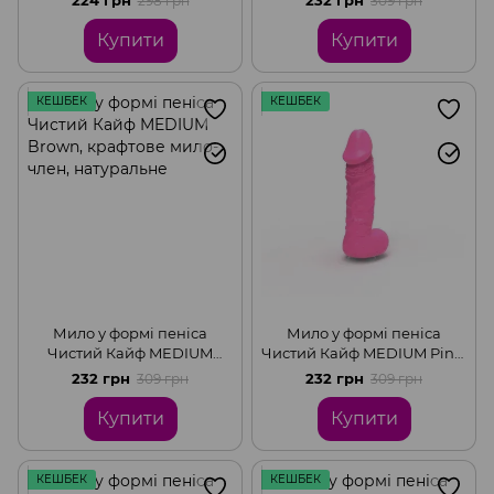
298 грн
309 грн
член, натуральне
Купити
Купити
КЕШБЕК
КЕШБЕК
Мило у формі пеніса
Мило у формі пеніса
Чистий Кайф MEDIUM
Чистий Кайф MEDIUM Pink,
Brown, крафтове мило-
крафтове мило-член,
232 грн
232 грн
309 грн
309 грн
член, натуральне
натуральне
Купити
Купити
КЕШБЕК
КЕШБЕК