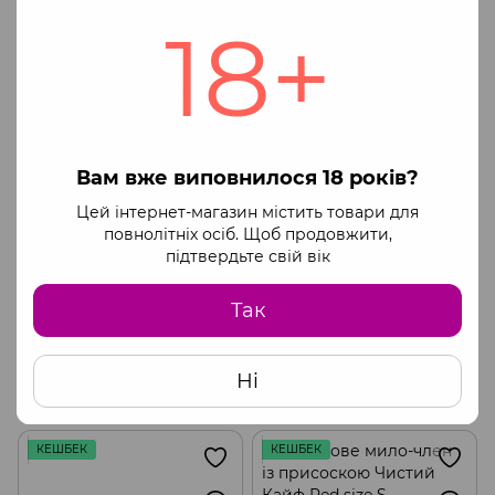
Купити
Купити
18+
КЕШБЕК
КЕШБЕК
Вам вже виповнилося 18 років?
Цей інтернет-магазин містить товари для
повнолітніх осіб. Щоб продовжити,
підтвердьте свій вік
Крафтове мило-член із
Крафтове мило-член із
Так
присоскою Pure Bliss MINI
присоскою Pure Bliss BIG
Green, натуральне
Turquoise, натуральне
301 грн
387 грн
401 грн
516 грн
Ні
Купити
Купити
КЕШБЕК
КЕШБЕК