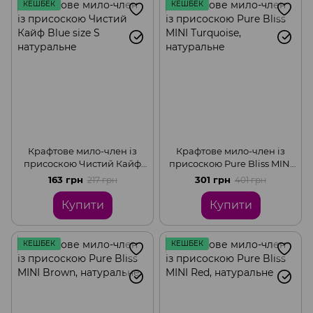
КЕШБЕК
КЕШБЕК
Крафтове мило-член із
Крафтове мило-член із
присоскою Чистий Кайф
присоскою Pure Bliss MINI
Blue size S натуральне
Turquoise, натуральне
163 грн
301 грн
217 грн
401 грн
Купити
Купити
КЕШБЕК
КЕШБЕК