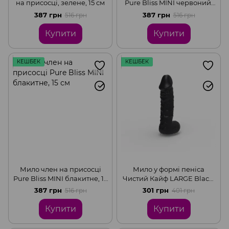
на присосці, зелене, 15 см
Pure Bliss MINI червоний,
15 см
387 грн
387 грн
516 грн
516 грн
Купити
Купити
КЕШБЕК
КЕШБЕК
Мило член на присосці
Мило у формі пеніса
Pure Bliss MINI блакитне, 15
Чистий Кайф LARGE Black,
см
крафтове мило-член,
387 грн
301 грн
516 грн
401 грн
натуральне
Купити
Купити