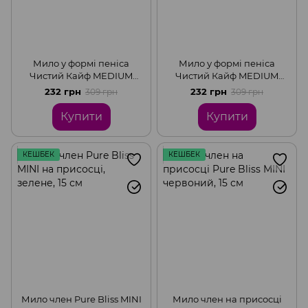
Мило у формі пеніса
Мило у формі пеніса
Чистий Кайф MEDIUM
Чистий Кайф MEDIUM
Blue, крафтове мило-член,
Violet, крафтове мило-
232 грн
232 грн
309 грн
309 грн
натуральне
член, натуральне
Купити
Купити
КЕШБЕК
КЕШБЕК
Мило член Pure Bliss MINI
Мило член на присосці