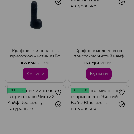
Крафтове мило-член із
Крафтове мило-член із
присоскою Чистий Кайф
присоскою Чистий Кайф
Black size S натуральне
Red size S натуральне
163 грн
163 грн
217 грн
217 грн
Купити
Купити
КЕШБЕК
КЕШБЕК