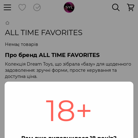
ALL TIME FAVORITES
Немає товарів
Про бренд ALL TIME FAVORITES
Колекція Dream Toys, що зібрала «базу» для щоденного
задоволення: зручні форми, просте керування та
доступна ціна.
Ключові переваги
Асортимент для старту: кільця, віброкільця,
18+
вакуумні аксесуари для сосків, гігієнічні насадки-
душі.
Практичні матеріали: еластичні полімери, силікон,
ABS, метал.
Зрозумілий догляд: знімні елементи, сумісність із
лубрикантами на водній основі.