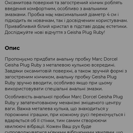
Оксамитова поверхня та загострений кінчик роблять
введення комфортним, особливо з анальними
змазками. Пробка має максимальний діаметр 4 см і
підходить як новачкам, так і досвідченим користувачам.
Привабливий білий кристал в підставі додає естетики.
Досліджуйте нові відчуття з Geisha Plug Ruby!
Опис
Пропонуємо придбати анальну пробку Marc Dorcel
Geisha Plug Ruby з металевою кулькою всередині.
Завдяки оксамитовій поверхні, а також зручній формі з
загостреним кінчиком, анальну пробку Geisha Plug
Ruby зручно вводити, особливо якщо при цьому
використовувати спеціальні анальні змазки.
Особливість анальної пробки Marc Dorcel Geisha Plug
Ruby у запатентованому механізмі зміщеного центру
ваги. Важка металева кулька, що знаходиться у
порожнині іграшки, при кожному русі перекочується і
вдаряється об її стінки, тим самим створюючи
хвилюючі вібрації. Кожен Ваш рух буде
супроводжуватися м'якими вібруючими хвилями, що