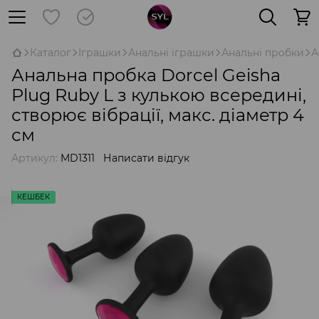
Каталог
Іграшки
Анальні іграшки
Анальні пробки
А
Анальна пробка Dorcel Geisha
Plug Ruby L з кулькою всередині,
створює вібрації, макс. діаметр 4
см
Артикул:
MD1311
Написати відгук
КЕШБЕК