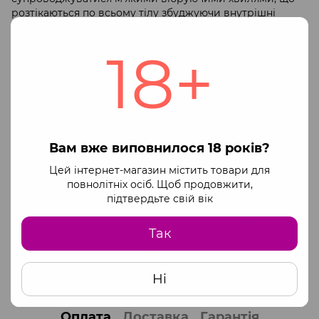
розтікаються по всьому тілу збуджуючи внутрішні
ерогенні зони. Такі відчуття не зможе подарувати Вам
жодна класична анальна пробка!
18+
Прикрасою пробки служить величезний красивий
білий кристал в підставі.
Анальну пробку можна придбати в одному з трьох
розмірів:
Найменший діаметр пробки 3,2 см - чудово підійде
для тих, хто тільки починає досліджувати «анальні»
Вам вже виповнилося 18 років?
ерогенні зони.
Цей інтернет-магазин містить товари для
Середній розмір 4 см в діаметрі - золота середина,
повнолітніх осіб. Щоб продовжити,
яка підійде і для новачків і для любителів незвично-
підтвердьте свій вік
приємних відчуттів.
Найбільша пробка має 4,5 см в діаметрі - нехай Вас
Так
це не лякає. Зручна форма, оксамитова гладка
поверхня і загострений кінчик, а також
використання анальної змазки, дозволять без
Ні
труднощів її ввести.
Оплата
Доставка
Гарантія