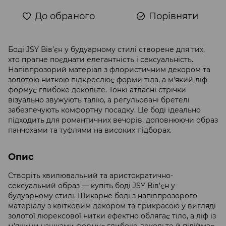
До обраного
Порівняти
Боді JSY Вів’єн у будуарному стилі створене для тих,
хто прагне поєднати елегантність і сексуальність.
Напівпрозорий матеріал з флористичним декором та
золотою ниткою підкреслює форми тіла, а м'який ліф
формує глибоке декольте. Тонкі атласні стрічки
візуально звужують талію, а регульовані бретелі
забезпечують комфортну посадку. Це боді ідеально
підходить для романтичних вечорів, доповнюючи образ
панчохами та туфлями на високих підборах.
Опис
Створіть хвилювальний та аристократично-
сексуальний образ — купіть боді JSY Вів’єн у
будуарному стилі. Шикарне боді з напівпрозорого
матеріалу з квітковим декором та прикрасою у вигляді
золотої люрексової нитки ефектно облягає тіло, а ліф із
м’якими чашками формує глибоке декольте й підіймає