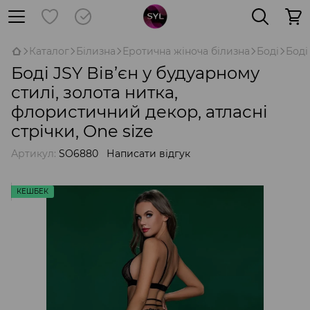
Каталог
Білизна
Еротична жіноча білизна
Боді
Боді
Боді JSY Вів’єн у будуарному
стилі, золота нитка,
флористичний декор, атласні
стрічки, One size
Артикул:
SO6880
Написати відгук
КЕШБЕК