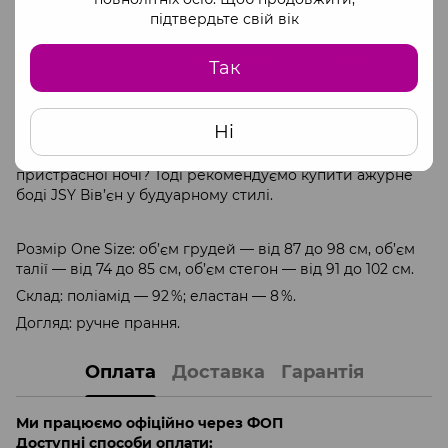
флористичний декор золотою люрексовою ниткою;
підтвердьте свій вік
гарний ліф формує глибоке декольте;
атласні стрічки, що перетинаються, візуально
Так
звужують талію;
регульовані бретелі забезпечують ідеальну посадку
та підкреслюють витонченість рук та плечей.
Ні
Шукаєте ідеальну білизну для побачення та
пристрасної ночі? Тоді рекомендуємо купити ажурне
боді JSY Вів’єн у будуарному стилі.
Розмір One Size: об’єм грудей — від 87 до 98 см, об’єм
талії — від 74 до 85 см, об’єм стегон — від 91 до 102 см.
Склад: поліамід — 92 %; еластан — 8 %.
Догляд: ручне прання.
Оплата
Доставка
Гарантія
Ми працюємо офіційно через ФОП
Доступні способи оплати: