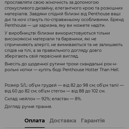
прославляти свою жіночність за допомогою
спокусливого дизайну, елегантного крою та розкішних
матеріалів. Завдяки спідній білизні від Penthouse ваші
дні та ночі стануть по-справжньому особливими. Бренд
Penthouse — це харизма, яку ви можете надіти.
У виробництві білизни використовуються тільки
високоякісні матеріали та барвники, які не
спричиняють алергії, не вимиваються та не залишають
слідів на тілі, а за правильного догляду довго
зберігають свій первісний вигляд.
Внесіть до щоденної рутини трохи скандальні рок-н-
рольні нотки — купіть боді Penthouse Hotter Than Hell.
Розмір S/L: об'єм грудей — від 82 до 98 см; об'єм талії —
від 60 до 82 см; об'єм стегон — від 88 до 102 см.
Склад: нейлон — 92%; еластан — 8%.
Догляд: ручне прання.
Оплата
Доставка
Гарантія