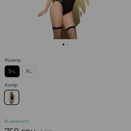
Розмір
S-L
XL
Колір
В наявності