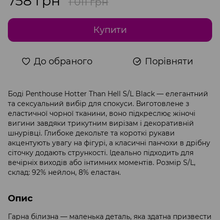
758 грн
1 011 грн
Купити
До обраного
Порівняти
Боді Penthouse Hotter Than Hell S/L Black — елегантний
та сексуальний вибір для спокуси. Виготовлене з
еластичної чорної тканини, воно підкреслює жіночі
вигини завдяки трикутним вирізам і декоративній
шнурівці. Глибоке декольте та короткі рукави
акцентують увагу на фігурі, а класичні панчохи в дрібну
сіточку додають стрункості. Ідеально підходить для
вечірніх виходів або інтимних моментів. Розмір S/L,
склад: 92% нейлон, 8% еластан.
Опис
Гарна білизна — маленька деталь, яка здатна призвести