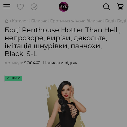
Каталог
Білизна
Еротична жіноча білизна
Боді
Боді
Боді Penthouse Hotter Than Hell ,
непрозоре, вирізи, декольте,
імітація шнурівки, панчохи,
Black, S-L
Артикул:
SO6447
Написати відгук
КЕШБЕК