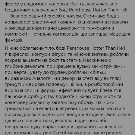
фурор у свідомості чоловіка. Купіть лаконічне, але
бездоганно-сексуальне боді Penthouse Hotter Than Hell
— безпрограшний спосіб спокуси. Стримане боді з
непрозорої еластичної тканини, із цікавими вставками
у вигляді декоративної шнурівки та панчохами в
комплекті — стильна композиція, що залишає місце для
фантазії.
Ніжно облягаючи тіло, боді Penthouse Hotter Than Hell
підкреслює контури фігури та жіночні вигини, роблячи
яскраві акценти на бюст та стегна. Нескінченно
глибоке декольте, прикрашене вузькими «стрічками»,
привертає увагу до грудей, роблячи їх більш
виразними. Аналогічний декор на стегнах у вигляді
трикутних вирізів подовжує ніжки, а ромбоподібний
виріз на спинці формує ефектний силует. Елегантні
панчохи в дрібну сітку додають ніжкам стрункість та
кокетливу родзинку загальному образу. Панчохи
тримаються на еластичній резинці, їх можна носити з
поясом для панчіх (до комплекту не входить). Боді стане
цікавою та ефектною деталлю щоденного або
вечірнього луку, варіантом для зухвалої фотосесії та
для інтимної зустрічі. Усе обмежується лише рівнем