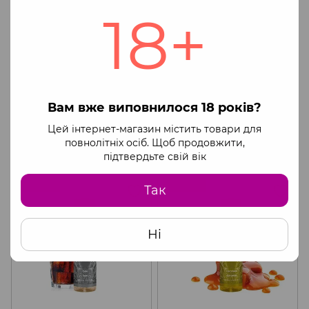
18+
Зігріваюча їстівна
Зігріваюча їстівна
Вам вже виповнилося 18 років?
масажна олія смак: кавун
масажна олія смак:
HOT OIL, 100 мл Nuei
полуниця HOT OIL, 100 мл
668 грн
668 грн
891 грн
891 грн
Цей інтернет-магазин містить товари для
Nuei
повнолітніх осіб. Щоб продовжити,
Купити
Купити
підтвердьте свій вік
КЕШБЕК
КЕШБЕК
Так
Ні