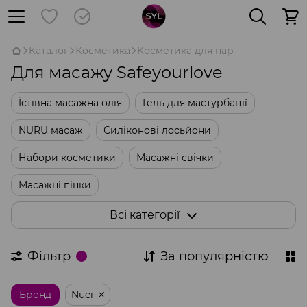
Каталог
Косметика
Косметика для пар
Для масажу Safeyourlove
Їстівна масажна олія
Гель для мастурбації
NURU масаж
Силіконові лосьйони
Набори косметики
Масажні свічки
Масажні пінки
Масажна косметика без олії та силікону
Всі категорії
Класичні олії на масляній основі
Фільтр
За популярністю
1
Бренд
Nuei