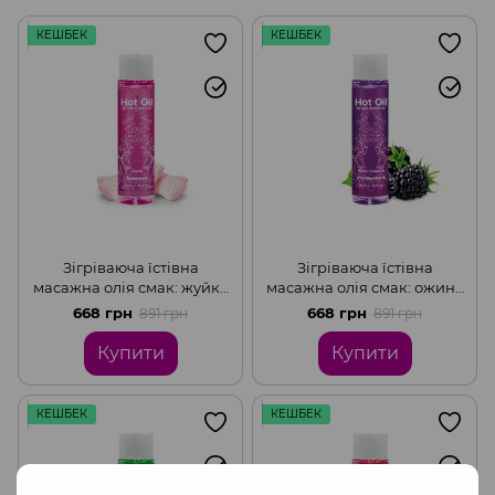
КЕШБЕК
КЕШБЕК
Зігріваюча їстівна
Зігріваюча їстівна
масажна олія смак: жуйка
масажна олія смак: ожина
HOT OIL, 100 мл Nuei
HOT OIL, 100 мл Nuei
668 грн
668 грн
891 грн
891 грн
Купити
Купити
КЕШБЕК
КЕШБЕК