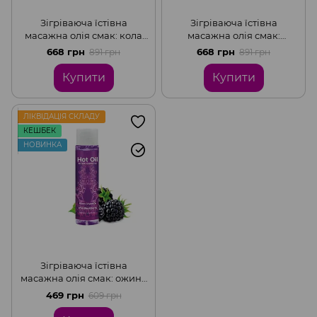
Зігріваюча їстівна
Зігріваюча їстівна
масажна олія смак: кола
масажна олія смак:
HOT OIL, 100 мл Nuei
карамель HOT OIL, 100 мл
668 грн
668 грн
891 грн
891 грн
Nuei
Купити
Купити
ЛІКВІДАЦІЯ СКЛАДУ
КЕШБЕК
НОВИНКА
Зігріваюча їстівна
масажна олія смак: ожина
HOT OIL, 100 мл Nuei
469 грн
609 грн