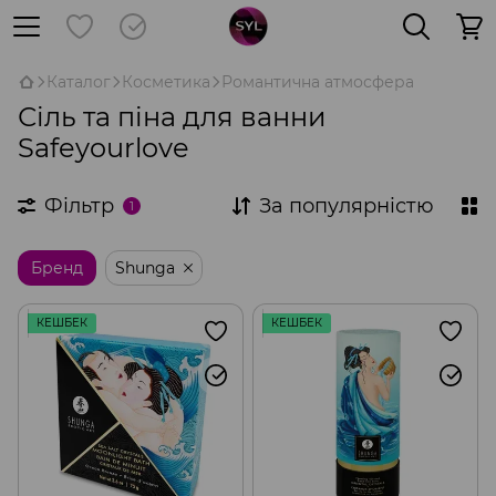
Каталог
Косметика
Романтична атмосфера
Сіль та піна для ванни
Safeyourlove
Фільтр
За популярністю
1
Бренд
Shunga
КЕШБЕК
КЕШБЕК