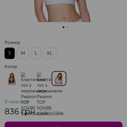
Розмір
S
M
L
XL
Колір
В наявності
836 грн
1 114 грн