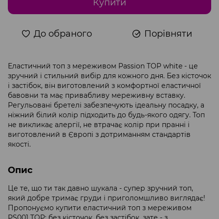
Купити
До обраного
Порівняти
Еластичний топ з мереживом Passion TOP white - це
зручний і стильний вибір для кожного дня. Без кісточок
і застібок, він виготовлений з комфортної еластичної
бавовни та має привабливу мереживну вставку.
Регульовані бретелі забезпечують ідеальну посадку, а
ніжний білий колір підходить до будь-якого одягу. Топ
не викликає алергії, не втрачає колір при пранні і
виготовлений в Європі з дотриманням стандартів
якості.
Опис
Це те, що ти так давно шукала - супер зручний топ,
який добре тримає груди і приголомшливо виглядає!
Пропонуємо купити еластичний топ з мереживом
PS001 TOP: без кісточок, без застібок, зате - з