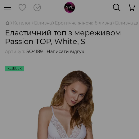
Каталог
Білизна
Еротична жіноча білизна
Білизна д
Еластичний топ з мереживом
Passion TOP, White, S
Артикул:
SO4189
Написати відгук
КЕШБЕК