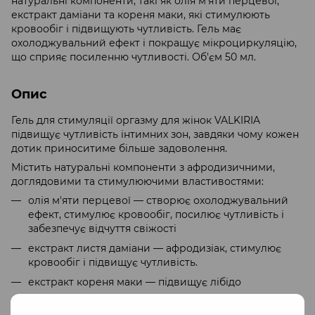
натуральні компоненти, такі як олія м'яти перцевої,
екстракт даміани та кореня маки, які стимулюють
кровообіг і підвищують чутливість. Гель має
охолоджувальний ефект і покращує мікроциркуляцію,
що сприяє посиленню чутливості. Об'єм 50 мл.
Опис
Гель для стимуляції оргазму для жінок VALKIRIA
підвищує чутливість інтимних зон, завдяки чому кожен
дотик приноситиме більше задоволення.
Містить натуральні компоненти з афродизичними,
доглядовими та стимулюючими властивостями:
олія м'яти перцевої — створює охолоджувальний
ефект, стимулює кровообіг, посилює чутливість і
забезпечує відчуття свіжості
екстракт листя даміани — афродизіак, стимулює
кровообіг і підвищує чутливість.
екстракт кореня маки — підвищує лібідо
кофеїн — стимулює кровообіг, тонізує шкіру та