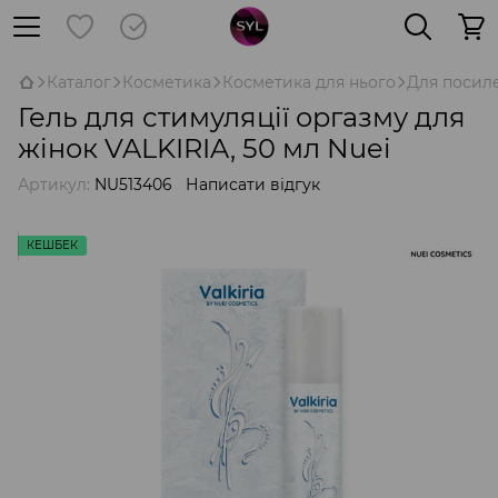
Каталог
Косметика
Косметика для нього
Для посиле
Гель для стимуляції оргазму для
жінок VALKIRIA, 50 мл Nuei
Артикул:
NU513406
Написати відгук
КЕШБЕК