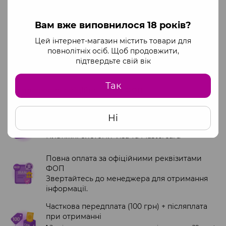
Сумісність із
Так
презервативами
Вам вже виповнилося 18 років?
Особливості складу
Без парабенів
Цей інтернет-магазин містить товари для
повнолітніх осіб. Щоб продовжити,
підтвердьте свій вік
Оплата
Доставка
Гарантія
Так
Ми працюємо офіційно через ФОП
Доступні способи оплати:
Ні
Оплата на сайті через monopay
Платіжні системи Visa та Mastercard
Повна оплата за офіційними реквізитами
ФОП
Звертайтесь до менеджера для отримання
інформації.
Часткова передплата (100 грн) + післяплата
при отриманні