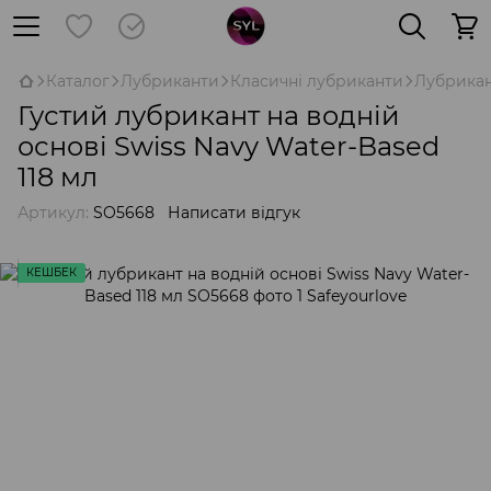
Каталог
Лубриканти
Класичні лубриканти
Лубрикан
Густий лубрикант на водній
основі Swiss Navy Water-Based
118 мл
Артикул:
SO5668
Написати відгук
КЕШБЕК