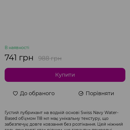
В наявності
741 грн
988 грн
Купити
До обраного
Порівняти
Густий лубрикант на водній основі Swiss Navy Water-
Based об'ємом 118 мл має унікальну текстуру, що
забезпечує довге ковзання без розтікання. Цей ніжний
гель при терті стає рідким, що гарантує природні