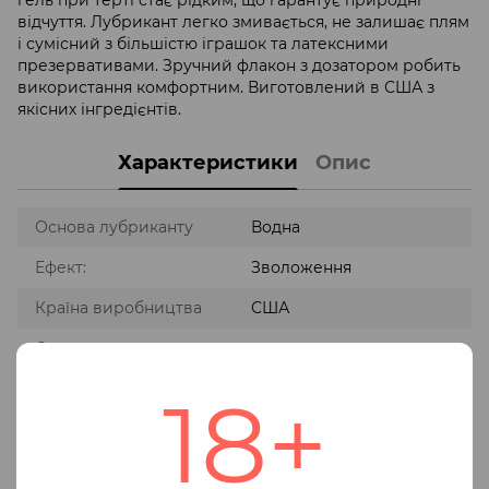
відчуття. Лубрикант легко змивається, не залишає плям
і сумісний з більшістю іграшок та латексними
презервативами. Зручний флакон з дозатором робить
використання комфортним. Виготовлений в США з
якісних інгредієнтів.
Характеристики
Опис
Основа лубриканту
Водна
Ефект:
Зволоження
Країна виробництва
США
Основне призначення
Інтимне зволоження
:
18+
Тип упаковки
Флакон
Сумісність із
Сумісний з усіма типами
іграшками
іграшок