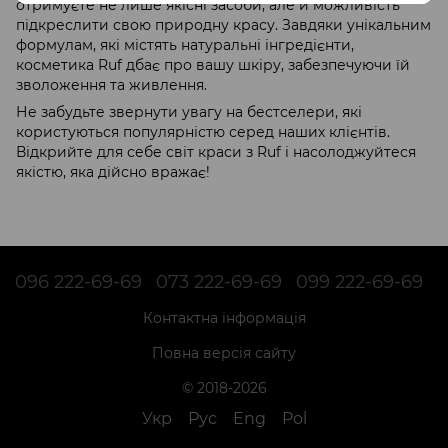
отримуєте не лише якісні засоби, але й можливість
підкреслити свою природну красу. Завдяки унікальним
формулам, які містять натуральні інгредієнти,
косметика Ruf дбає про вашу шкіру, забезпечуючи їй
зволоження та живлення.
Не забудьте звернути увагу на бестселери, які
користуються популярністю серед наших клієнтів.
Відкрийте для себе світ краси з Ruf і насолоджуйтеся
якістю, яка дійсно вражає!
096 222-69-69
073 222-69-69
099 222-69-69
Контактна інформація
Повна версія сайту
© 2018-2026
Укр
Рус
Eng
Pol