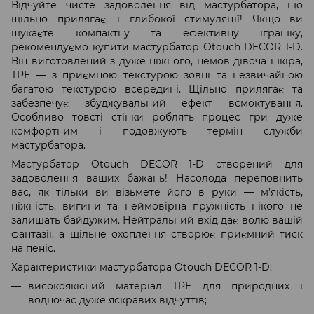
Відчуйте чисте задоволення від мастурбатора, що
щільно прилягає, і глибокої стимуляції! Якщо ви
шукаєте компактну та ефективну іграшку,
рекомендуємо купити мастурбатор Otouch DECOR 1-D.
Він виготовлений з дуже ніжного, немов дівоча шкіра,
TPE — з приємною текстурою зовні та незвичайною
багатою текстурою всередині. Щільно прилягає та
забезпечує збуджувальний ефект всмоктування.
Особливо товсті стінки роблять процес гри дуже
комфортним і подовжують термін служби
мастурбатора.
Мастурбатор Otouch DECOR 1-D створений для
задоволення ваших бажань! Насолода переповнить
вас, як тільки ви візьмете його в руки — м’якість,
ніжність, вигини та неймовірна пружність нікого не
залишать байдужим. Нейтральний вхід дає волю вашій
фантазії, а щільне охоплення створює приємний тиск
на пеніс.
Характеристики мастурбатора Otouch DECOR 1-D:
високоякісний матеріал TPE для природних і
водночас дуже яскравих відчуттів;