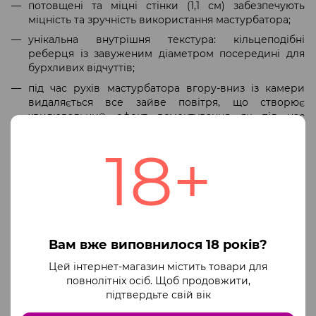
потовщені та міцні стінки (1,1 см) забезпечують
міцність та зручність використання мастурбатора;
унікальна внутрішня текстура: кільцеподібні
реберця із завуженим діаметром посередині для
бурхливих відчуттів;
під час рухів мастурбатора вгору-вниз із камери
видаляється все зайве повітря, що створює
хвилювальний ефект всмоктування як під час
орального сексу;
18+
універсальні розміри — 14×5,8 см — і добра
розтяжність роблять мастурбатор придатним для
будь-якого розміру пеніса;
вузький вхід (1,8 см) і міцне захоплення — усе для
вашого задоволення!
мастурбатор постачається в прозорому тубусі, у
Вам вже виповнилося 18 років?
якому його зручно зберігати й за необхідності брати
із собою.
Цей інтернет-магазин містить товари для
повнолітніх осіб. Щоб продовжити,
Побалуйте себе яскравими відчуттями з
підтвердьте свій вік
мастурбатором Otouch DECOR 1-D! Не забувайте про
лубрикант на водній основі та регулярний догляд: