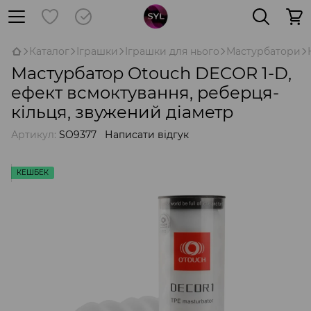
Каталог
Іграшки
Іграшки для нього
Мастурбатори
Мастурбатор Otouch DECOR 1-D,
ефект всмоктування, реберця-
кільця, звужений діаметр
Артикул:
SO9377
Написати відгук
КЕШБЕК