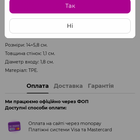
мастурбатор достатньо промивати теплою водою з
Так
нейтральним милом або використовувати
спеціальний засіб для очищення і ретельно
просушувати. Для подовження терміну служби
Ні
користуйтеся пудрою для догляду за виробами з TPE.
Розміри: 14×5,8 см.
Товщина стінок: 1,1 см.
Діаметр входу: 1,8 см.
Матеріал: TPE.
Оплата
Доставка
Гарантія
Ми працюємо офіційно через ФОП
Доступні способи оплати:
Оплата на сайті через monopay
Платіжні системи Visa та Mastercard