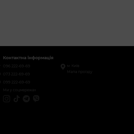
Контактна інформація
096 222-69-69
м. Київ
Мапа проїзду
073 222-69-69
099 222-69-69
Ми у соцмережах