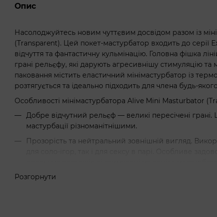
Опис
Насолоджуйтесь новим чуттєвим досвідом разом із міні
(Transparent). Цей покет-мастурбатор входить до серії Ex
відчуття та фантастичну кульмінацію. Головна фішка ліні
грані рельєфу, які дарують агресивнішу стимуляцію та
паковання містить еластичний мінімастурбатор із тер
розтягується та ідеально підходить для члена будь-якого
Особливості мінімастурбатора Alive Mini Masturbator (Tr
Добре відчутний рельєф — великі пересічені грані. Ц
мастурбації різноманітнішими.
Прозорість та нейтральний зовнішній вигляд. Вико
для соло-ігор, так і для сексу в парі. Особливе зад
оральних пестощів зі стимуляцією пеніса мастурбатор
рекомендуємо скористатися спеціальним смаковим 
Розгорнути
Універсальний розмір. Термопластичний еластомер,
добре розтягується. Мінімастурбатор підходить для в
Використовувати мінімастурбатор можна кілька разів з