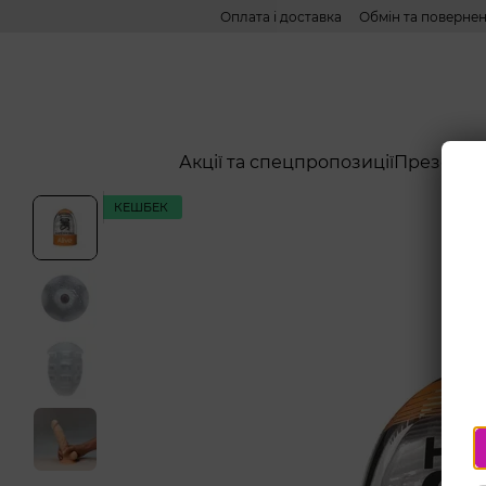
Перейти до основного контенту
Оплата і доставка
Обмін та поверне
Акції та спецпропозиції
Презерва
КЕШБЕК