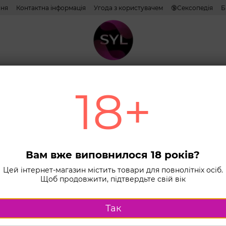
ння
Контактна інформація
Угода з користувачем
🔞Сексопедія
Б
тиви
Лубриканти
Косметика
Іграшки
Білизна
Combo н
18+
Головна
К
Мастурбатор
Міні
Mini
Вам вже виповнилося 18 років?
(Tra
Цей інтернет-магазин містить товари для повнолітніх осіб.
Щоб продовжити, підтвердьте свій вік
В наявності
370 
Так