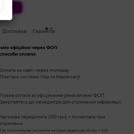
ити
Доставка
Гарантія
ємо офіційно через ФОП
способи оплати:
Оплата на сайті через monopay
Платіжні системи Visa та Mastercard
Повна оплата за офіційними реквізитами ФОП
Звертайтесь до менеджера для отримання інформації.
Часткова передплата (100 грн) + післяплата при
отриманні
❗️ За післяплату ви заплатите на пошті додатково 20 грн + 0.5%