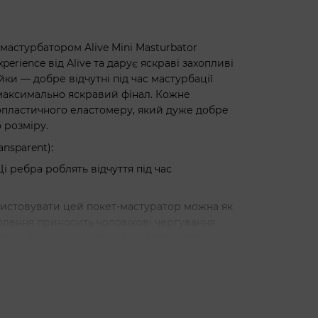
мастурбатором Alive Mini Masturbator
perience від Alive та дарує яскраві захопливі
йки — добре відчутні під час мастурбації
 максимально яскравий фінал. Кожне
мопластичного еластомеру, який дуже добре
 розміру.
ansparent):
і ребра роблять відчуття під час
ристовувати цей покет-мастуратор можна як
оволення приносить чоловікові чергування
ом. Для мінету з Alive Mini Masturbator
лубрикантом на водній основі.
 з якого виготовлений мастурбатор, дуже
ласників пеніса будь-якого розміру.
а правильного догляду. Матеріал необхідно