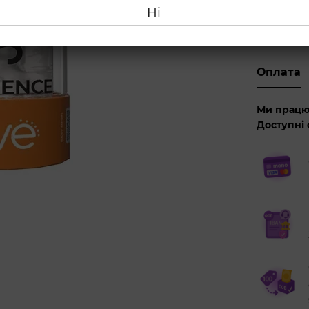
Ні
Куп
Оплата
Ми працю
Доступні 