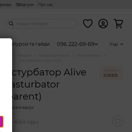
ренди
🥰Відгуки
Про нас
096 222-69-69
абори
Курси та гайди
Укр
аталог
Іграшки
Іграшки для нього
Мастурбатори
и яйця
Мастурбатори яйця Alive
мастурбатор Alive
Артикул
SO6325
 Masturbator
nsparent)
Написати відгук
грн
493 грн