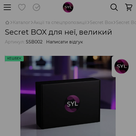
Каталог
Акції та спецпропозиції
Secret Box
Secret B
Secret BOX для неї, великий
Артикул:
SSB002
Написати відгук
КЕШБЕК