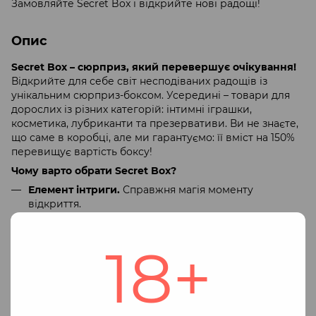
Замовляйте Secret Box і відкрийте нові радощі!
Опис
Secret Box – сюрприз, який перевершує очікування!
Відкрийте для себе світ несподіваних радощів із
унікальним сюрприз-боксом. Усередині – товари для
дорослих із різних категорій: інтимні іграшки,
косметика, лубриканти та презервативи. Ви не знаєте,
що саме в коробці, але ми гарантуємо: її вміст на 150%
перевищує вартість боксу!
Чому варто обрати Secret Box?
Елемент інтриги.
Справжня магія моменту
відкриття.
Висока вигода.
Наповнення завжди коштує більше,
ніж ви платите.
18+
Різноманітність.
Тільки якісні товари від
перевірених брендів.
Ідеальний подарунок.
Для себе чи як сюрприз
близькій людині, навіть від імені Таємного Санти!