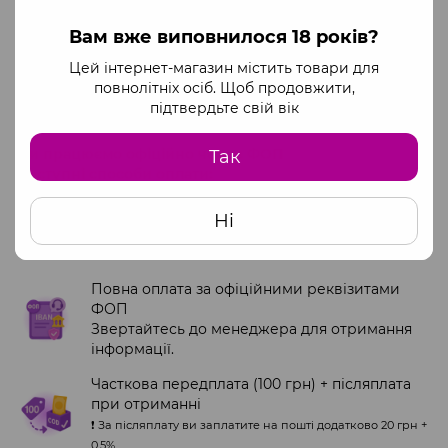
Дозвольте Secret Box зробити ваші вечори
незабутніми. Замовляйте зараз і дайте волю своїй
Вам вже виповнилося 18 років?
цікавості!
Цей інтернет-магазин містить товари для
повнолітніх осіб. Щоб продовжити,
Оплата
Доставка
Гарантія
підтвердьте свій вік
Ми працюємо офіційно через ФОП
Так
Доступні способи оплати:
Ні
Оплата на сайті через monopay
Платіжні системи Visa та Mastercard
Повна оплата за офіційними реквізитами
ФОП
Звертайтесь до менеджера для отримання
інформації.
Часткова передплата (100 грн) + післяплата
при отриманні
❗️ За післяплату ви заплатите на пошті додатково 20 грн +
0.5%