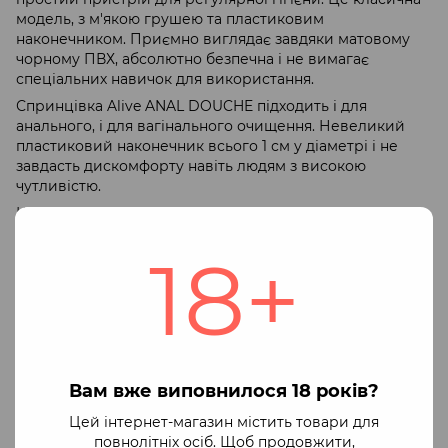
модель, з м'якою грушею та пластиковим
наконечником. Приємно виглядає завдяки матовому
чорному ПВХ, абсолютно безпечна і не вимагає
спеціальних навичок для використання.
Спринцівка Alive ANAL DOUCHE підходить і для
анального, і для вагінального очищення. Невеликий
пластиковий наконечник всього 1 см у діаметрі і не
завдасть дискомфорту навіть людям з високою
чутливістю.
Користуватися універсальною спринцівкою Alive ANAL
DOUCHE дуже просто. Достатньо набрати воду за
18+
допомогою м'якої груші, акуратно ввести наконечник
анально або вагінально і ніжно натиснути на грушу
кілька разів. Об'єм спринцівки 225 мл. Легко
очищається теплою водою та нейтральним милом.
Оплата
Доставка
Гарантія
Вам вже виповнилося 18 років?
Ми працюємо офіційно через ФОП
Цей інтернет-магазин містить товари для
Доступні способи оплати:
повнолітніх осіб. Щоб продовжити,