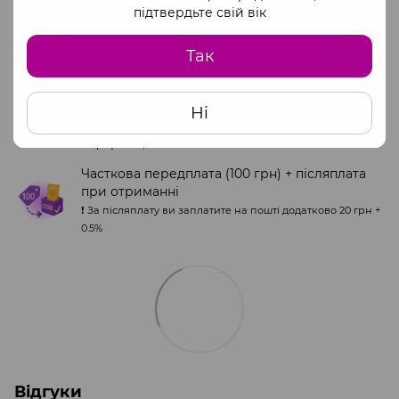
підтвердьте свій вік
Оплата на сайті через monopay
Платіжні системи Visa та Mastercard
Так
Повна оплата за офіційними реквізитами
ФОП
Ні
Звертайтесь до менеджера для отримання
інформації.
Часткова передплата (100 грн) + післяплата
при отриманні
❗️ За післяплату ви заплатите на пошті додатково 20 грн +
0.5%
Відгуки