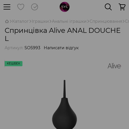
Каталог
Іграшки
Анальні іграшки
Спринцювання
С
Спринцівка Alive ANAL DOUCHE
L
Артикул:
SO5993
Написати відгук
КЕШБЕК