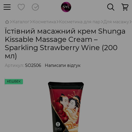
Каталог
Косметика
Косметика для пар
Для масажу
Їстівний масажний крем Shunga
Kissable Massage Cream –
Sparkling Strawberry Wine (200
мл)
Артикул:
SO2506
Написати відгук
КЕШБЕК