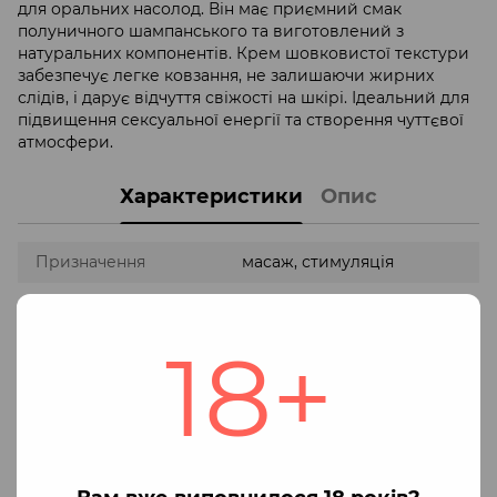
для оральних насолод. Він має приємний смак
полуничного шампанського та виготовлений з
натуральних компонентів. Крем шовковистої текстури
забезпечує легке ковзання, не залишаючи жирних
слідів, і дарує відчуття свіжості на шкірі. Ідеальний для
підвищення сексуальної енергії та створення чуттєвої
атмосфери.
Характеристики
Опис
Призначення
масаж, стимуляція
Тип
їстівний крем
18+
Смак :
малина
Запах
малиновий
Додаткові ефекти
Зволоження шкіри
Склад засобу:
натуральні інгредієнти