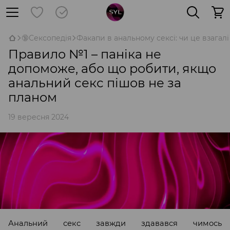
🔞Сексопедія
Факапи в анальному сексі: чи це взагал
Правило №1 – паніка не
допоможе, або що робити, якщо
анальний секс пішов не за
планом
19 вересня 2024
Анальний секс завжди здавався чимось