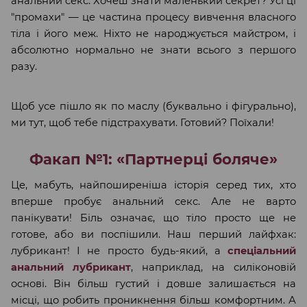
анальний секс. Хочеш знати маленький секрет? Усі ці
"промахи" — це частина процесу вивчення власного
тіла і його меж. Ніхто не народжується майстром, і
абсолютно нормально не знати всього з першого
разу.
Щоб усе пішло як по маслу (буквально і фігурально),
ми тут, щоб тебе підстрахувати. Готовий? Поїхали!
Факап №1: «Партнерці боляче»
Це, мабуть, найпоширеніша історія серед тих, хто
вперше пробує анальний секс. Але не варто
панікувати! Біль означає, що тіло просто ще не
готове, або ви поспішили. Наш перший лайфхак:
лубрикант! І не просто будь-який, а
спеціальний
анальний лубрикант
, наприклад, на силіконовій
основі. Він більш густий і довше залишається на
місці, що робить проникнення більш комфортним. А