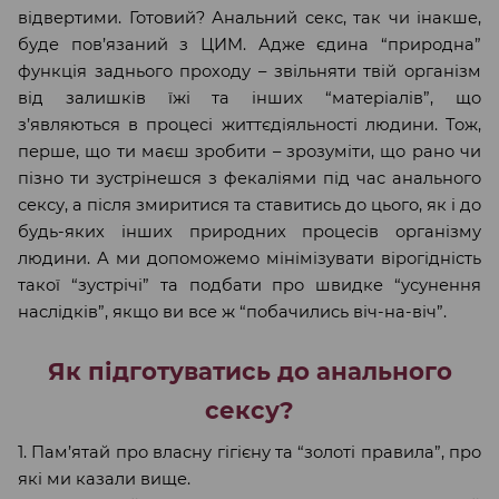
відвертими. Готовий? Анальний секс, так чи інакше,
буде пов’язаний з ЦИМ. Адже єдина “природна”
функція заднього проходу – звільняти твій організм
від залишків їжі та інших “матеріалів”, що
з’являються в процесі життєдіяльності людини. Тож,
перше, що ти маєш зробити – зрозуміти, що рано чи
пізно ти зустрінешся з фекаліями під час анального
сексу, а після змиритися та ставитись до цього, як і до
будь-яких інших природних процесів організму
людини. А ми допоможемо мінімізувати вірогідність
такої “зустрічі” та подбати про швидке “усунення
наслідків”, якщо ви все ж “побачились віч-на-віч”.
Як підготуватись до анального
сексу?
1. Пам’ятай про власну гігієну та “золоті правила”, про
які ми казали вище.