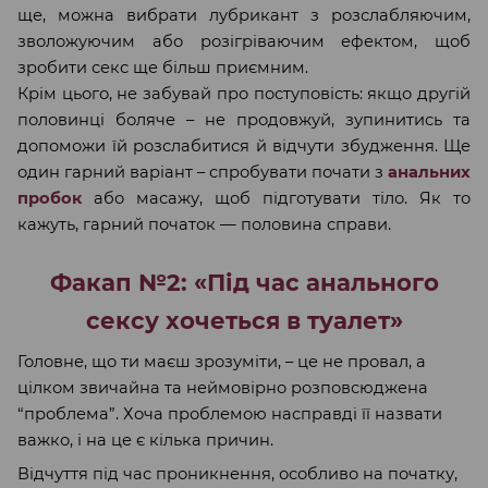
ще, можна вибрати лубрикант з розслабляючим,
зволожуючим або розігріваючим ефектом, щоб
зробити секс ще більш приємним.
Крім цього, не забувай про поступовість: якщо другій
половинці боляче – не продовжуй, зупинитись та
допоможи їй розслабитися й відчути збудження. Ще
один гарний варіант – спробувати почати з
анальних
пробок
або масажу, щоб підготувати тіло. Як то
кажуть, гарний початок — половина справи.
Факап №2: «Під час анального
сексу хочеться в туалет»
Головне, що ти маєш зрозуміти, – це не провал, а
цілком звичайна та неймовірно розповсюджена
“проблема”. Хоча проблемою насправді її назвати
важко, і на це є кілька причин.
Відчуття під час проникнення, особливо на початку,