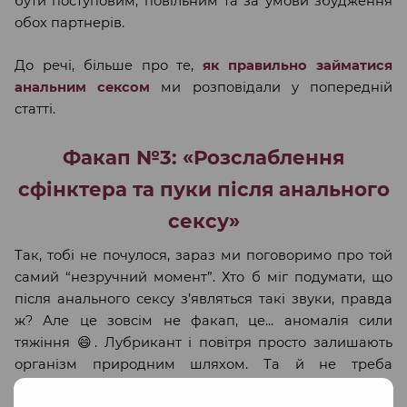
бути поступовим, повільним та за умови збудження
обох партнерів.
До речі, більше про те,
як правильно займатися
анальним сексом
ми розповідали у попередній
статті.
Факап №3: «Розслаблення
сфінктера та пуки після анального
сексу»
Так, тобі не почулося, зараз ми поговоримо про той
самий “незручний момент”. Хто б міг подумати, що
після анального сексу з’являться такі звуки, правда
ж? Але це зовсім не факап, це... аномалія сили
тяжіння 😄. Лубрикант і повітря просто залишають
організм природним шляхом. Та й не треба
забувати, що під час сексу анальні сфінктери