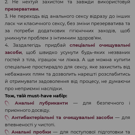
2. Не нехтуй захистом та завжди використовуй
презервативи
.
3. Не переходь від анального сексу відразу до інших
ласк чи класичного сексу, без зміни презерватива та
за потреби додаткових гігієнічних заходів, щоб
уникнути проблем з інтимним здоров’ям.
4. Заздалегідь придбай
спеціальні очищувальні
засоби
, щоб швидко усунути будь-яких незваних
гостей з тіла, іграшок чи ліжка. А ще можна купити
спеціальне простирадло для сексу, яке захистить від
небажаних плям та дозволить нарешті розслабитись
й отримувати задоволення від процесу, не думаючи
про неприємні наслідки.
Тож, твій must-have набір:
Анальні лубриканти
— для безпечного і
приємного досвіду.
Антибактеріальні та очищувальні засоби
— для
впевненості у чистоті.
Анальні пробки
— для поступової підготовки та