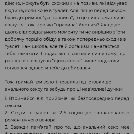
дійсно, можуть бути схожими на позиви, які відчуває
людина, коли хоче в туалет. Але, якщо перед сексом
були дотримані “усі правила”, то це лише оманливе
відчуття. Тож, про які “правила” йдеться? Якщо до
цього відповідального моменту ти не вирішив з’їсти
добрячу порцію обіду, а також попередньо сходив в
туалет, нам шкода, але твій організм намагається
тебе намахати. І подає він ці сигнали лише тому, що
раніше він відчував “щось схоже” лише тоді, коли
готувався відвести тебе до вбиральні.
Тож, тримай три золоті правила підготовки до
анального сексу та забудь про ці нав’язливі думки:
1. Втримайся від прийомів їжі безпосередньо перед
сексом.
2. Сходи в туалет за 2-5 годин до запланованого
романтичного вечора.
3. Завжди пам’ятай про те, що анальний секс має