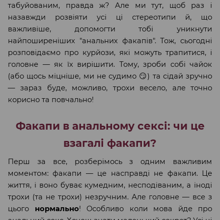
табуйованим, правда ж? Але ми тут, щоб раз і
назавжди розвіяти усі ці стереотипи й, що
важливіше, допомогти тобі уникнути
найпоширеніших "анальних факапів". Тож, сьогодні
розповідаємо про курйози, які можуть трапитися, і
головне — як їх вирішити. Тому, зроби собі чайок
(або щось міцніше, ми не судимо 😏) та сідай зручно
— зараз буде, можливо, трохи весело, але точно
корисно та повчально!
Факапи в анальному сексі: чи це
взагалі факапи?
Перш за все, розберімось з одним важливим
моментом: факапи — це насправді не факапи. Це
життя, і воно буває кумедним, несподіваним, а іноді
трохи (та не трохи) незручним. Але головне — все з
цього
нормально
! Особливо коли мова йде про