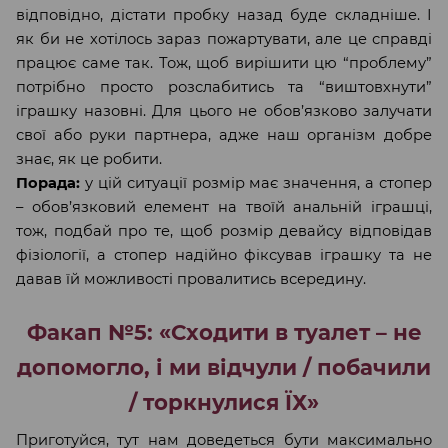
відповідно, дістати пробку назад буде складніше. І
як би не хотілось зараз пожартувати, але це справді
працює саме так. Тож, щоб вирішити цю “проблему”
потрібно просто розслабитись та “виштовхнути”
іграшку назовні. Для цього не обов’язково залучати
свої або руки партнера, адже наш організм добре
знає, як це робити.
Порада:
у цій ситуації розмір має значення, а стопер
– обов’язковий елемент на твоїй анальній іграшці,
тож, подбай про те, щоб розмір девайсу відповідав
фізіології, а стопер надійно фіксував іграшку та не
давав їй можливості провалитись всередину.
Факап №5: «Сходити в туалет – не
допомогло, і ми відчули / побачили
/ торкнулися ЇХ»
Приготуйся, тут нам доведеться бути максимально