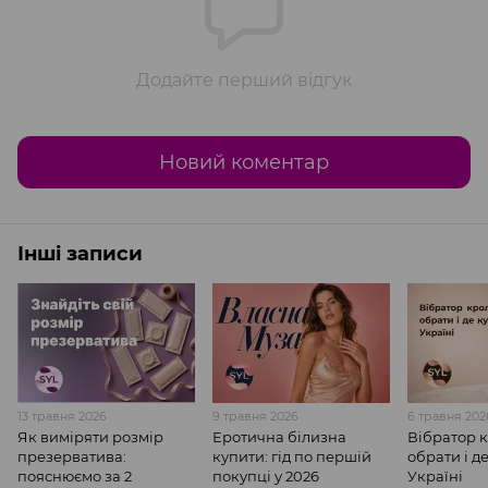
Додайте перший відгук
Новий коментар
Інші записи
13 травня 2026
9 травня 2026
6 травня 202
Як виміряти розмір
Еротична білизна
Вібратор к
презерватива:
купити: гід по першій
обрати і д
пояснюємо за 2
покупці у 2026
Україні