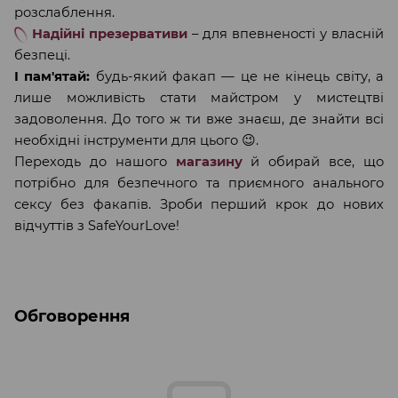
розслаблення.
Надійні презервативи
– для впевненості у власній
безпеці.
І пам'ятай:
будь-який факап — це не кінець світу, а
лише можливість стати майстром у мистецтві
задоволення. До того ж ти вже знаєш, де знайти всі
необхідні інструменти для цього 😉.
Переходь до нашого
магазину
й обирай все, що
потрібно для безпечного та приємного анального
сексу без факапів. Зроби перший крок до нових
відчуттів з SafeYourLove!
Обговорення