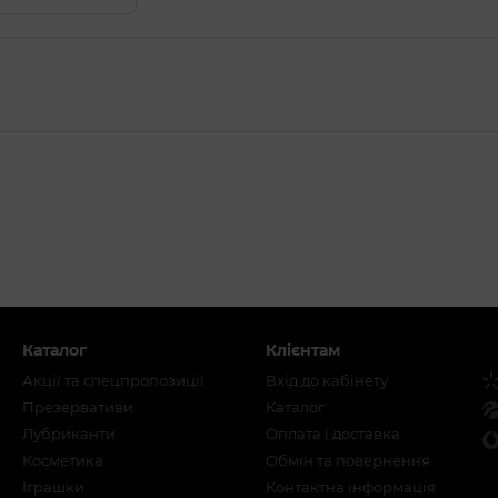
Каталог
Клієнтам
Акції та спецпропозиції
Вхід до кабінету
Презервативи
Каталог
Лубриканти
Оплата і доставка
Косметика
Обмін та повернення
Іграшки
Контактна інформація