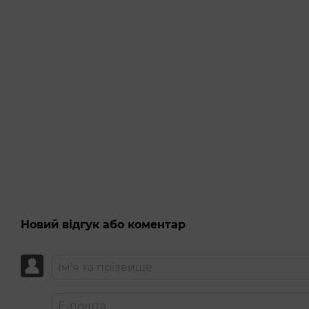
Час гри: можливо 5 хвилин, а можливо вся ніч.
Кількість гравців: для двох.
Новий відгук або коментар