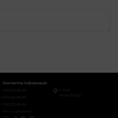
Контактна інформація
096 222-69-69
м. Київ
Мапа проїзду
073 222-69-69
099 222-69-69
Ми у соцмережах