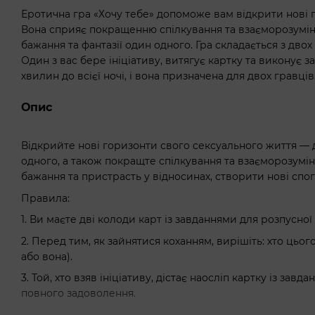
Еротична гра «Хочу тебе» допоможе вам відкрити нові 
Вона сприяє покращенню спілкування та взаєморозумінн
бажання та фантазії один одного. Гра складається з двох
Один з вас бере ініціативу, витягує картку та виконує з
хвилин до всієї ночі, і вона призначена для двох гравців
Опис
Відкрийте нові горизонти свого сексуального життя — д
одного, а також покращте спілкування та взаєморозумін
бажання та пристрасть у відносинах, створити нові спо
Правила:
1. Ви маєте дві колоди карт із завданнями для розпусної
2. Перед тим, як зайнятися коханням, вирішіть: хто цього
або вона).
3. Той, хто взяв ініціативу, дістає наосліп картку із завд
повного задоволення.