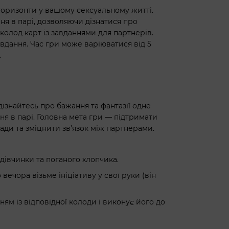
горизонти у вашому сексуальному житті.
я в парі, дозволяючи дізнатися про
 колод карт із завданнями для партнерів.
авдання. Час гри може варіюватися від 5
.
ізнайтесь про бажання та фантазії одне
ня в парі. Головна мета гри — підтримати
гади та зміцнити зв’язок між партнерами.
 дівчинки та поганого хлопчика.
 вечора візьме ініціативу у свої руки (він
анням із відповідної колоди і виконує його до