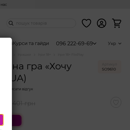
 нас
096 222-69-69
абори
Курси та гайди
Укр
аталог
Іграшки
Ігри 18+
Ігри 18+ FlixPlay
ична гра «Хочу
Артикул
SO9610
» (UA)
Написати відгук
рн
401 грн
ити