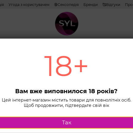
ія
Угода з користувачем
🔞Сексопедія
Бренди
🥰Відгуки
Про
тиви
Лубриканти
Косметика
Іграшки
Білизна
Combo н
18+
Головна
К
Ерот
тебе
Вам вже виповнилося 18 років?
В наявності
Цей інтернет-магазин містить товари для повнолітніх осіб.
301 г
Щоб продовжити, підтвердьте свій вік
Так
Куп