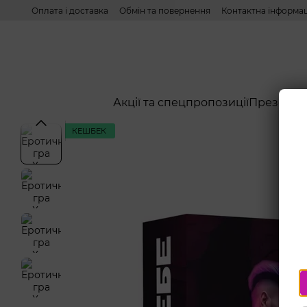
Перейти до основного контенту
Оплата і доставка
Обмін та повернення
Контактна інформац
Акції та спецпропозиції
Презерва
КЕШБЕК