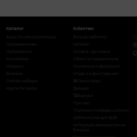
Каталог
Клієнтам
Акції та спецпропозиції
Вхід до кабінету
Презервативи
Каталог
Лубриканти
Оплата і доставка
Косметика
Обмін та повернення
Іграшки
Контактна інформація
Білизна
Угода з користувачем
Combo набори
🔞Сексопедія
Курси та гайди
Бренди
🥰Відгуки
Про нас
Політика конфіденційності
SafeYourLove для B2B
Інструкція використання
бонусів