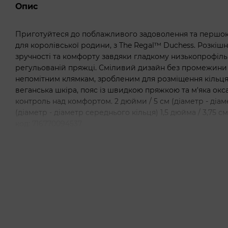
Опис
Приготуйтеся до поблажливого задоволення та першокл
для королівської родини, з The Regal™ Duchess. Розкішн
зручності та комфорту завдяки гладкому низькопрофільн
регульованій пряжці. Сміливий дизайн без промежини 
непомітним клямкам, зробленим для розміщення кільця
веганська шкіра, пояс із швидкою пряжкою та м'яка ок
контроль над комфортом. 2 дюйми / 5 см (діаметр - діаме
(діаметр - діаметр середнього кільця) 1,5 дюйма / 3,75 
код: 716770094537