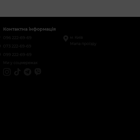
Контактна інформація
096 222-69-69
м. Київ
Мапа проїзду
073 222-69-69
099 222-69-69
Ми у соцмережах