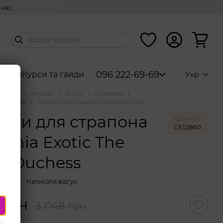
 нас
096 222-69-69
абори
Курси та гайди
Укр
аталог
Іграшки
БДСМ
Страпони
 страпона
Трусики для страпона California Exotic
ики для страпона
Артикул
CE12860
fornia Exotic The
l Duchess
вності
Написати відгук
 грн
3 048 грн