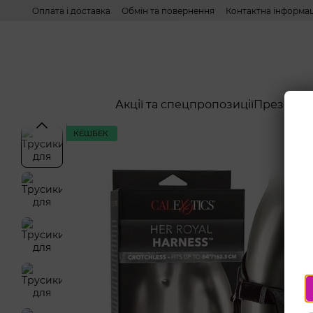
Перейти до основного контенту
Оплата і доставка
Обмін та повернення
Контактна інформац
Акції та спецпропозиції
Презерва
КЕШБЕК