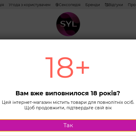
ія
Угода з користувачем
🔞Сексопедія
Бренди
🥰Відгуки
Про
тиви
Лубриканти
Косметика
Іграшки
Білизна
Combo н
18+
Головна
К
Трусики для
Трус
Cali
Вам вже виповнилося 18 років?
Rega
Цей інтернет-магазин містить товари для повнолітніх осіб.
Щоб продовжити, підтвердьте свій вік
Немає в ная
2 286
Так