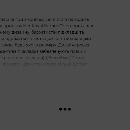
асної гри з зондом, що дійсно підходить
а прив'язь Her Royal Harness™ створена для
ому дизайну, бархатистій підкладці та
сподобається навіть домінантним завдяки
 зонда будь-якого розміру. Дизайнерська
самитова підкладка забезпечують повний
тр великого кільця) 1,75 дюйма / 4,5 см
см (діаметр - діаметр малого кільця)Штрих