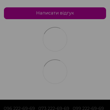
Написати відгук
096 222-69-69
073 222-69-69
099 222-69-69