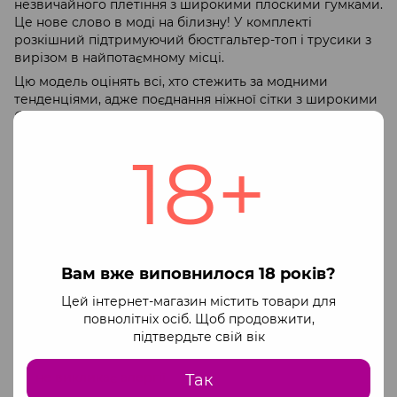
незвичайного плетіння з широкими плоскими гумками.
Це нове слово в моді на білизну! У комплекті
розкішний підтримуючий бюстгальтер-топ і трусики з
вирізом в найпотаємному місці.
Цю модель оцінять всі, хто стежить за модними
тенденціями, адже поєднання ніжної сітки з широкими
брендованими гумками - тренд сезону! Продуманий
крій топа дозволяє підняти груди і створити
18+
спокусливе декольте. Трусики з вирізом дозволяють не
знімати білизну навіть при найвідвертіших ласках, а
плоскі гумки будуть акуратно сидіти на стегнах, які не
пережимають тіло. Топ регулюється по висоті, щоб
забезпечити ідеальну посадку і комфорт при носінні.
Набір Mirajane - це інноваційна комбінація тонкої сітки
з еластичною гумою з логотипом Passion.
Вам вже виповнилося 18 років?
Оригінальний крій підкреслює бюст, а ремінець
відкритого типу - пряне доповнення до набору.
Цей інтернет-магазин містить товари для
Mirajane був створений у першу чергу для жінок, які
повнолітніх осіб. Щоб продовжити,
цінують комфорт, високу якість і оригінальний
підтвердьте свій вік
зовнішній вигляд.
не викликає алергії
Так