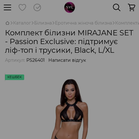
Каталог
Білизна
Еротична жіноча білизна
Комплект
Комплект білизни MIRAJANE SET
- Passion Exclusive: підтримує
ліф-топ і трусики, Black, L/XL
Артикул:
PS26401
Написати відгук
КЕШБЕК