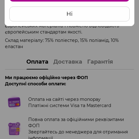
не линяє при пранні;
не втрачає кольору.
Ні
Виготовлений в Європі з сертифікованих
європейських матеріалів і повністю відповідають
європейським стандартам якості.
Склад матеріалу: 75% поліестер, 15% поліамід, 10%
еластан
Оплата
Доставка
Гарантія
Ми працюємо офіційно через ФОП
Доступні способи оплати:
Оплата на сайті через monopay
Платіжні системи Visa та Mastercard
Повна оплата за офіційними реквізитами
ФОП
Звертайтесь до менеджера для отримання
інформації.