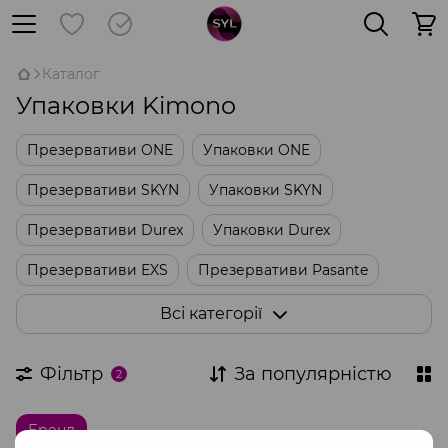
Каталог
Упаковки Kimono
Презервативи ONE
Упаковки ONE
Презервативи SKYN
Упаковки SKYN
Презервативи Durex
Упаковки Durex
Презервативи EXS
Презервативи Pasante
Упаковки Skins
Упаковки Sagami
Всі категорії
Оральні презервативи
Латексні серветки
Фільтр
За популярністю
2
Інші упаковки
Бренд