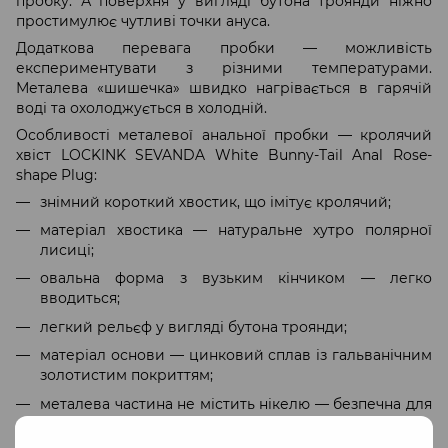
пробку. А поверхня у вигляді бутона троянди ніжно
простимулює чутливі точки ануса.
Додаткова перевага пробки — можливість
експериментувати з різними температурами.
Металева «шишечка» швидко нагрівається в гарячій
воді та охолоджується в холодній.
Особливості металевої анальної пробки — кролячий
хвіст LOCKINK SEVANDA White Bunny-Tail Anal Rose-
shape Plug:
знімний короткий хвостик, що імітує кролячий;
матеріал хвостика — натуральне хутро полярної
лисиці;
овальна форма з вузьким кінчиком — легко
вводиться;
легкий рельєф у вигляді бутона троянди;
матеріал основи — цинковий сплав із гальванічним
золотистим покриттям;
металева частина не містить нікелю — безпечна для
тіла;