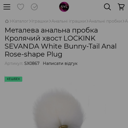
Каталог
Іграшки
Анальні іграшки
Анальні пробки
А
Металева анальна пробка
Кролячий хвост LOCKINK
SEVANDA White Bunny-Tail Anal
Rose-shape Plug
Артикул:
SX0867
Написати відгук
КЕШБЕК