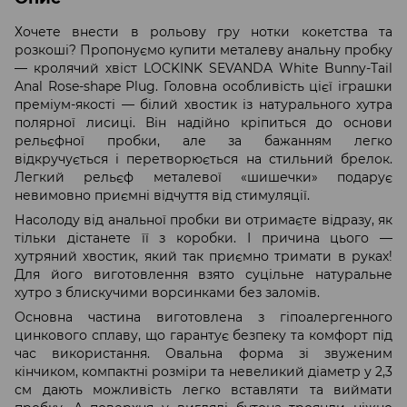
Хочете внести в рольову гру нотки кокетства та
розкоші? Пропонуємо купити металеву анальну пробку
— кролячий хвіст LOCKINK SEVANDA White Bunny-Tail
Anal Rose-shape Plug. Головна особливість цієї іграшки
преміум-якості — білий хвостик із натурального хутра
полярної лисиці. Він надійно кріпиться до основи
рельєфної пробки, але за бажанням легко
відкручується і перетворюється на стильний брелок.
Легкий рельєф металевої «шишечки» подарує
невимовно приємні відчуття від стимуляції.
Насолоду від анальної пробки ви отримаєте відразу, як
тільки дістанете її з коробки. І причина цього —
хутряний хвостик, який так приємно тримати в руках!
Для його виготовлення взято суцільне натуральне
хутро з блискучими ворсинками без заломів.
Основна частина виготовлена ​​з гіпоалергенного
цинкового сплаву, що гарантує безпеку та комфорт під
час використання. Овальна форма зі звуженим
кінчиком, компактні розміри та невеликий діаметр у 2,3
см дають можливість легко вставляти та виймати