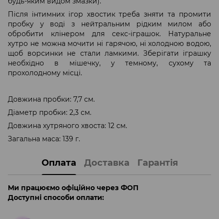
будь-яким видом змазки).
Після інтимних ігор хвостик треба зняти та промити
пробку у воді з нейтральним рідким милом або
обробити клінером для секс-іграшок. Натуральне
хутро не можна мочити ні гарячою, ні холодною водою,
щоб ворсинки не стали ламкими. Зберігати іграшку
необхідно в мішечку, у темному, сухому та
прохолодному місці.
Довжина пробки: 7,7 см.
Діаметр пробки: 2,3 см.
Довжина хутряного хвоста: 12 см.
Загальна маса: 139 г.
Оплата
Доставка
Гарантія
Ми працюємо офіційно через ФОП
Доступні способи оплати: