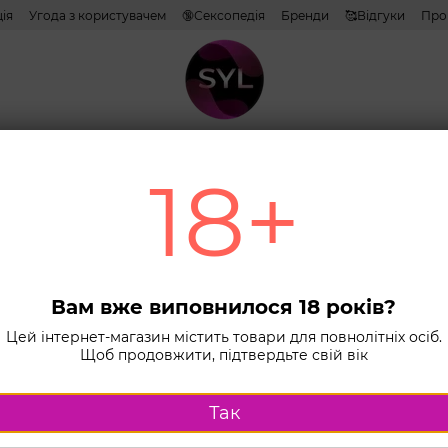
ія
Угода з користувачем
🔞Сексопедія
Бренди
🥰Відгуки
Про
тиви
Лубриканти
Косметика
Іграшки
Білизна
Combo н
18+
Головна
К
Аксесуари д
Підс
маст
Вам вже виповнилося 18 років?
Fles
Цей інтернет-магазин містить товари для повнолітніх осіб.
Щоб продовжити, підтвердьте свій вік
— Sc
В наявності
Так