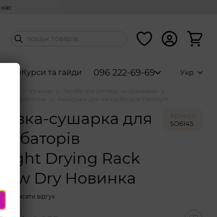
 нас
096 222-69-69
абори
Курси та гайди
Укр
аталог
Іграшки
Засоби для догляду за іграшками
ля мастурбаторів
Аксесуари для мастурбаторів Fleshlight
тавка-сушарка для
Артикул
SO6145
урбаторів
hlight Drying Rack
rew Dry Новинка
Написати відгук