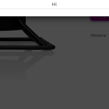
1 690
Ні
Куп
Оплата