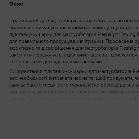
Опис
Правильний догляд та зберігання можуть значно подов
правильне висушування допоможе уникнути утворення ц
підставку-сушарку для мастурбаторів Fleshlight Drying
для правильного просушування іграшки. Професійна су
ефективне та дієве рішення для мастурбаторів Fleshlig
закріпити іграшку на спеціальній підставці, дочекатис
спеціальними доглядальними засобами.
Використання підставки-сушарки для мастурбаторів Fle
вас необхідності витрачати час на те, щоб придумати, я
займає багато місця, його можна легко розташувати у ван
вся волога, яка стікатиме з іграшки, легко збирається в
допомагає правильно висушувати гаджет, такий спосіб
форму внутрішньої вставки.
Як використовувати підставку-сушку для мастурбаторів 
після очищення помістіть мастурбатор Fleshlight у с
мети: для цього відкрутіть ковпачок у нижній частині