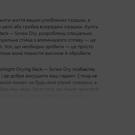
жити життя ваших улюблених іграшок, а
вілі або грибка всередині іграшки. Купіть
 Rack — Screw Dry, розроблену спеціально
шильна стійка з алюмінієвого сплаву — це
ht. Усе, що необхідно зробити — це просто
я, поки вона повністю висохне й обробити
shlight Drying Rack — Screw Dry позбавляє
к і де добре висушити ваш гаджет. Стенд не
ній кімнаті на будь-якій рівній поверхні, а
 будь-яку чашу. Крім того, що такий пристрій
 сушіння допомагає зберегти нормальну
Fleshlight Drying Rack — Screw Dry:
пеціальний отвір, передбачений для цієї
 корпусу;