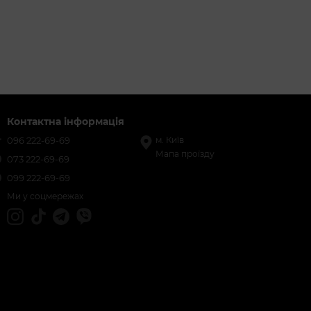
Контактна інформація
096 222-69-69
м. Київ
Мапа проїзду
073 222-69-69
099 222-69-69
Ми у соцмережах