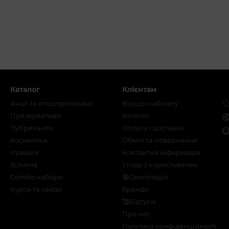
Каталог
Клієнтам
Акції та спецпропозиції
Вхід до кабінету
Презервативи
Каталог
Лубриканти
Оплата і доставка
Косметика
Обмін та повернення
Іграшки
Контактна інформація
Білизна
Угода з користувачем
Combo набори
🔞Сексопедія
Курси та гайди
Бренди
🥰Відгуки
Про нас
Політика конфіденційності