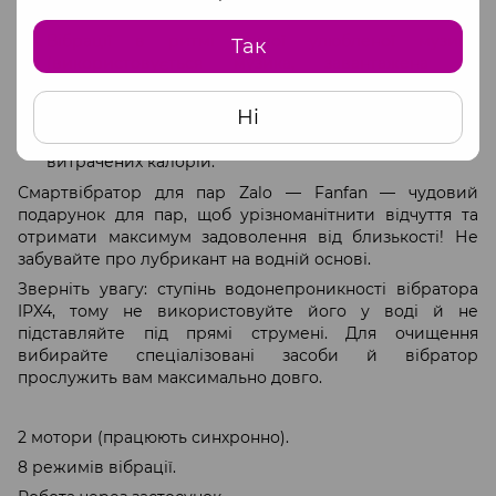
вибудовуючи графік вібрації.
Вібрації в ритмі вашої улюбленої музики
Так
(використовується музика, завантажена на
смартфон).
Ні
Zalo index — показник вашої сексуальної активності
на основі кількості під’єднань, часу гри та кількості
витрачених калорій.
Смартвібратор для пар Zalo — Fanfan — чудовий
подарунок для пар, щоб урізноманітнити відчуття та
отримати максимум задоволення від близькості! Не
забувайте про лубрикант на водній основі.
Зверніть увагу: ступінь водонепроникності вібратора
IPX4, тому не використовуйте його у воді й не
підставляйте під прямі струмені. Для очищення
вибирайте спеціалізовані засоби й вібратор
прослужить вам максимально довго.
2 мотори (працюють синхронно).
8 режимів вібрації.