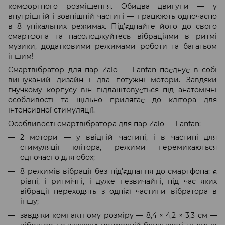
комфортного розміщення. Обидва двигуни — у
внутрішній і зовнішній частині — працюють одночасно
в 8 унікальних режимах. Під’єднайте його до свого
смартфона та насолоджуйтесь вібраціями в ритмі
музики, додатковими режимами роботи та багатьом
іншим!
Смартвібратор для пар Zalo — Fanfan поєднує в собі
вишуканий дизайн і два потужні мотори. Завдяки
гнучкому корпусу він підлаштовується під анатомічні
особливості та щільно прилягає до клітора для
інтенсивної стимуляції.
Особливості смартвібратора для пар Zalo — Fanfan:
2 мотори — у ввідній частині, і в частині для
стимуляції клітора, режими перемикаються
одночасно для обох;
8 режимів вібрації без під’єднання до смартфона: є
рівні, і ритмічні, і дуже незвичайні, під час яких
вібрації переходять з однієї частини вібратора в
іншу;
завдяки компактному розміру — 8,4 × 4,2 × 3,3 см —