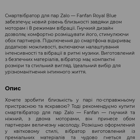
Смартвібратор для пар Zalo — Fanfan Royal Blue
забезпечує новий рівень близькості завдяки двом
моторам і 8 режимам вібрації. Гнучкий дизайн
дозволяє комфортно розміщувати його, стимулюючи
обох партнерів. Підключення до смартфона відкриває
додаткові можливості, включаючи налаштування
інтенсивності та вібрації в ритмі музики. Виготовлений
з безпечних матеріалів, вібратор має компактні
розміри та стильний вигляд. Ідеальний вибір для
урізноманітнення інтимного життя.
Опис
Хочете зробити близькість у парі по-справжньому
пристрасною та яскравою? Тоді рекомендуємо купити
смартвібратор для пар Zalo — Fanfan — гнучкий та
ніжний, з двома моторами, він принесе обом
партнерам величезну насолоду. Розкішно оформлений
у квітковому стилі, вібратор виготовлений із
преміальних матеріалів та чудово гнеться для