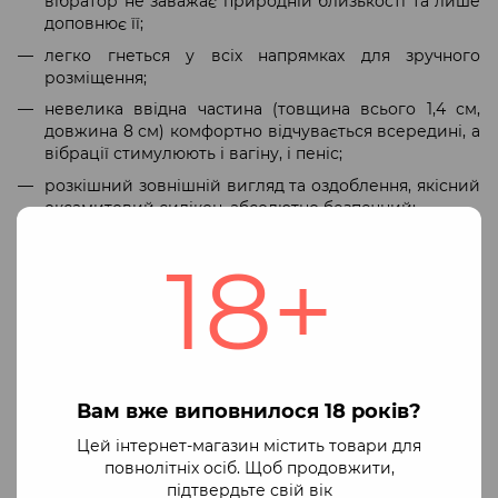
вібратор не заважає природній близькості та лише
доповнює її;
легко гнеться у всіх напрямках для зручного
розміщення;
невелика ввідна частина (товщина всього 1,4 см,
довжина 8 см) комфортно відчувається всередині, а
вібрації стимулюють і вагіну, і пеніс;
розкішний зовнішній вигляд та оздоблення, якісний
оксамитовий силікон, абсолютно безпечний;
до 2 годин безперервної роботи — спробуйте всі
18+
режими та насолоджуйтесь, скільки захочете!
шикарний атласний чохол для зберігання та
транспортування в комплекті;
гарне паковання-скринька.
4 додаткові режими вібрації.
Вам вже виповнилося 18 років?
Регулювання інтенсивності вібрації для всіх
режимів.
Цей інтернет-магазин містить товари для
Можливість створювати власні режими двома
повнолітніх осіб. Щоб продовжити,
способами: просто малюючи пальцем на екрані або
підтвердьте свій вік