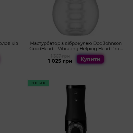
оловіків
Мастурбатор з віброкулею Doc Johnson
GoodHead – Vibrating Helping Head Pro –
Frost
1 367 грн
Купити
1 025 грн
КЕШБЕК