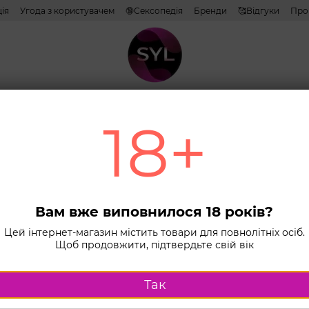
ія
Угода з користувачем
🔞Сексопедія
Бренди
🥰Відгуки
Про
тиви
Лубриканти
Косметика
Іграшки
Білизна
Combo н
18+
и
З вібрацією та Hi-Tech
Сортування:
за популяр
КЕШБЕК
Вам вже виповнилося 18 років?
Цей інтернет-магазин містить товари для повнолітніх осіб.
Щоб продовжити, підтвердьте свій вік
Так