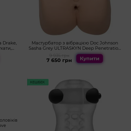
a Drake,
Мастурбатор з вібрацією Doc Johnson
ухати,
Sasha Grey ULTRASKYN Deep Penetration
Vibrating Pussy&Ass
9 935 грн
Купити
7 650 грн
КЕШБЕК