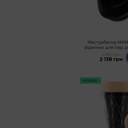
Мастурбатор MAN
відмінно для пар, 
вібро-
2 851 грн
2 138 грн
КЕШБЕК