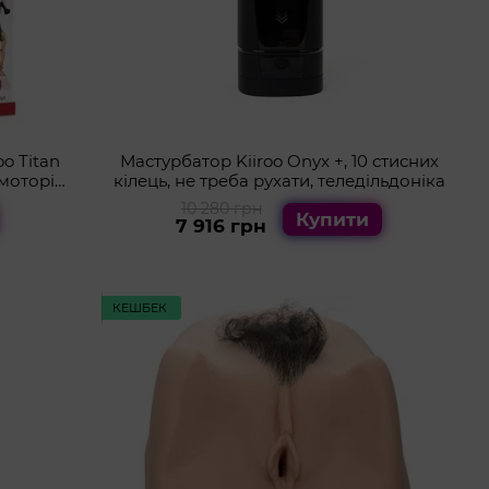
o Titan
Мастурбатор Kiiroo Onyx +, 10 стисних
омоторів,
кілець, не треба рухати, теледільдоніка
10 280 грн
Купити
7 916 грн
КЕШБЕК