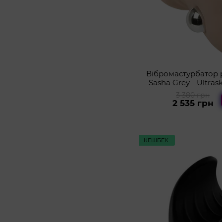
Вібромастурбатор 
Sasha Grey - Ultras
Throat 
3 380 грн
2 535 грн
КЕШБЕК