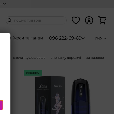
 нас
096 222-69-69
абори
Курси та гайди
Укр
ністю
спочатку дешевше
спочатку дорожчі
за назвою
КЕШБЕК