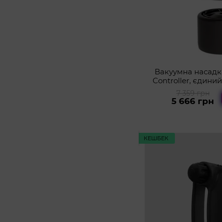
Вакуумна насадк
Controller, єдини
мастурб
7 359 грн
5 666 грн
КЕШБЕК