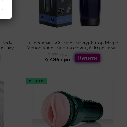
 Body -
Інтерактивний смарт мастурбатор Magic
я, звук,
Motion Xone, імітація фрикцій, 10 режимів,
кнопка турбо
5 979 грн
Купити
4 484 грн
КЕШБЕК