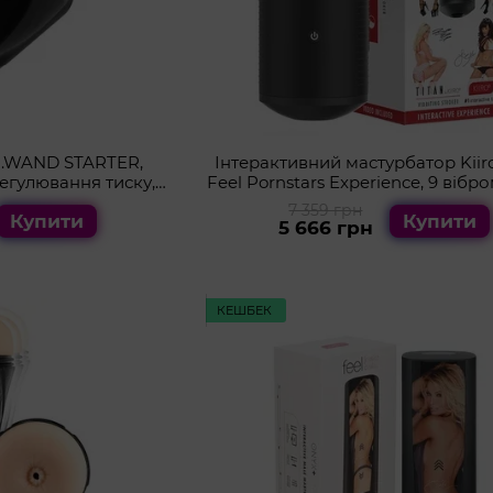
.WAND STARTER,
Інтерактивний мастурбатор Kiiro
регулювання тиску,
Feel Pornstars Experience, 9 вібр
мінет
теледільдоніка
7 359 грн
Купити
Купити
5 666 грн
КЕШБЕК