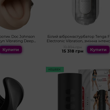
ротик Doc Johnson
Білий вібромастурбатор Tenga Fl
kyn Vibrating Deep
Electronic Vibration, змінна інтен
Sucker
розкладний
19 894 грн
Купити
Купити
15 318 грн
КЕШБЕК