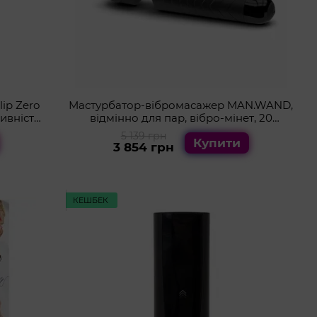
ip Zero
Мастурбатор-вібромасажер MAN.WAND,
сивність,
відмінно для пар, вібро-мінет, 20
режимів
5 139 грн
Купити
3 854 грн
КЕШБЕК