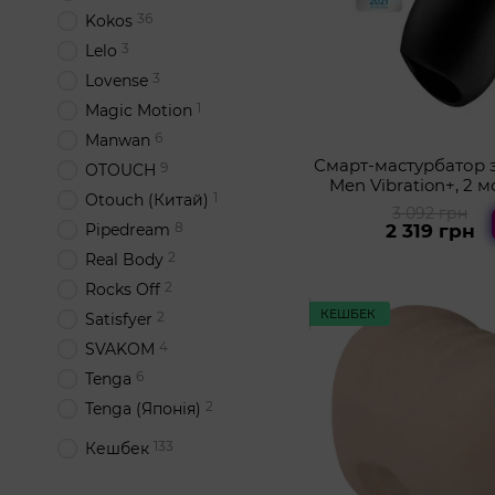
36
Kokos
3
Lelo
3
Lovense
1
Magic Motion
6
Manwan
Смарт-мастурбатор з 
9
OTOUCH
Men Vibration+, 2 м
1
Otouch (Китай)
водонепр
3 092 грн
8
Pipedream
2 319 грн
2
Real Body
2
Rocks Off
КЕШБЕК
2
Satisfyer
4
SVAKOM
6
Tenga
2
Tenga (Японія)
133
Кешбек