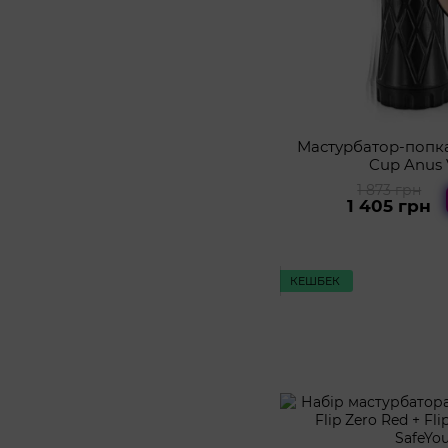
Мастурбатор-попка
Cup Anus 
1 873 грн
1 405 грн
КЕШБЕК