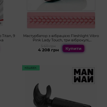
Titan, 9
Мастурбатор з вібрацією Fleshlight Vibro
ка
Pink Lady Touch, три віброкулі,
стимулювальний рельєф
5 611 грн
Купити
4 208 грн
КЕШБЕК