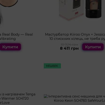
 Real Body — Real
Мастурбатор Kiiroo Onyx + Jessic
Vibrating
10 стискних кілець, не треба р
теледільдоніка
10 924 грн
Купити
Купити
8 411 грн
КЕШБЕК