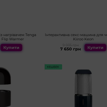
із нагрівачем Tenga
Інтерактивна секс-машина для ч
+ Flip Warmer
Kiiroo Keon
9 935 грн
Купити
Купити
7 650 грн
КЕШБЕК