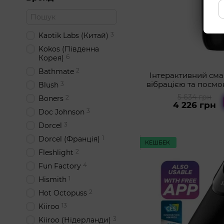
3
Kaotik Labs (Китай)
Kokos (Південна
6
Корея)
2
Bathmate
Інтерактивний сма
вібрацією та посм
3
Blush
Sam 
5 634 грн
2
Boners
4 226 грн
3
Doc Johnson
3
Dorcel
1
Dorcel (Франція)
КЕШБЕК
2
Fleshlight
4
Fun Factory
1
Hismith
2
Hot Octopuss
13
Kiiroo
3
Kiiroo (Нідерланди)