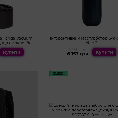
а Tenga Vacuum
Інтерактивний мастурбатор Sva
й, що смокче (без
Neo 2
атора)
7 991 грн
Купити
Купити
6 153 грн
КЕШБЕК