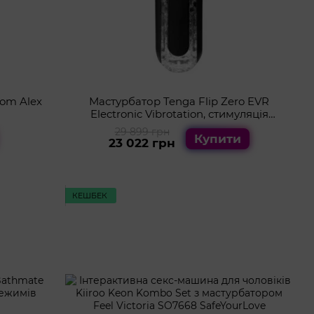
kom Alex
Мастурбатор Tenga Flip Zero EVR
Electronic Vibrotation, стимуляція
обертанням, 5 режимів вібрації
29 899 грн
Купити
23 022 грн
КЕШБЕК