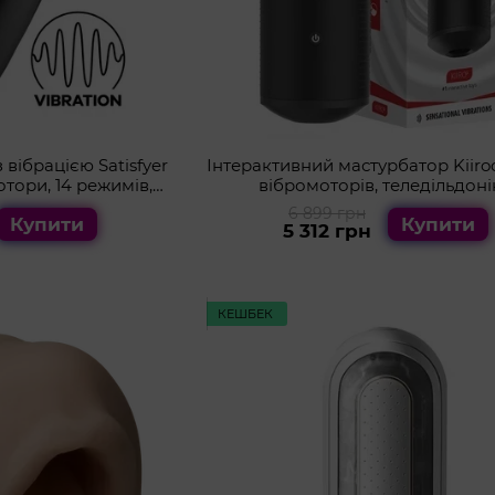
вібрацією Satisfyer
Інтерактивний мастурбатор Kiiroo 
отори, 14 режимів,
вібромоторів, теледільдоні
оникний
6 899 грн
Купити
Купити
5 312 грн
КЕШБЕК