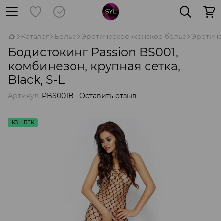
Каталог
Белье
Эротическое женское белье
Эротиче
Бодистокинг Passion BS001,
комбинезон, крупная сетка,
Black, S-L
Артикул:
PBS001B
Оставить отзыв
КЭШБЕК