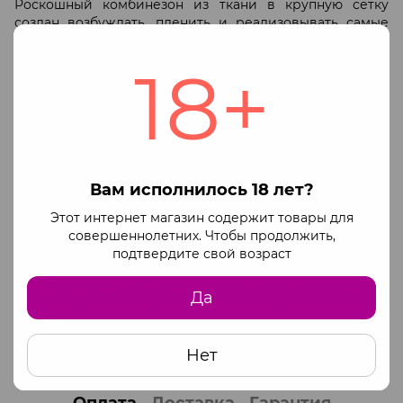
Роскошный комбинезон из ткани в крупную сетку
создан возбуждать, пленить и реализовывать самые
скрытые эротические фантазии мужчины.
18+
Такой наряд поможет создать пленительный образ,
подчеркнуть все прелести манящего тела и наполнить
страстью прелюдии. Благодаря удобному вырезу в
шагу, секс в такой «одежде» будет неповторимым и
удобным, а Вы сможете раскрыться перед партнером в
новом амплуа!
PASSION - эксклюзивный бренд эротического белья,
Вам исполнилось 18 лет?
производимый в Польше на собственном швейном
производстве при использовании качественных
Этот интернет магазин содержит товары для
материалов для шитья и новейших технологий.
совершеннолетних. Чтобы продолжить,
Большинство материалов закупается в ведущих
подтвердите свой возраст
компаниях Италии и Испании, и имеют
международный сертификат OECO-TEX. Ткани и
Да
кружева, имеющие этот сертификат, проверены на
аллергенность, окрашены стойкой краской, долгое
время не меняют свой внешний вид и цвет при
Нет
правильном уходе.