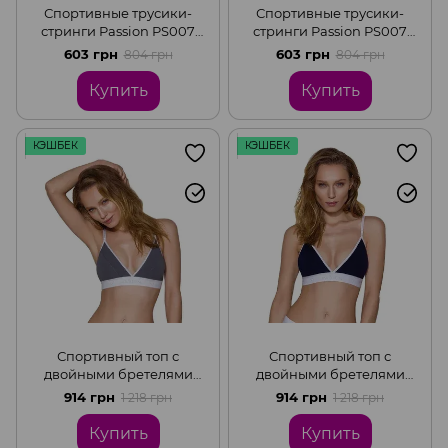
Спортивные трусики-
Спортивные трусики-
стринги Passion PS007
стринги Passion PS007
PANTIES dark, Grey, S
PANTIES, Navy Blue, S
603 грн
603 грн
804 грн
804 грн
Купить
Купить
КЭШБЕК
КЭШБЕК
Спортивный топ с
Спортивный топ с
двойными бретелями
двойными бретелями
Passion PS007 TOP dark,
Passion PS007 TOP, Navy
914 грн
914 грн
1 218 грн
1 218 грн
Grey, S
Blue, S
Купить
Купить