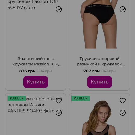
Эластичный топ с
Трусики с широкой
кружевом Passion TOP,
резинкой и кружевом
Black, S
Passion PANTIES, Black, S
836 грн
707 грн
1 114 грн
942 грн
Купить
Купить
КЭШБЕК
КЭШБЕК