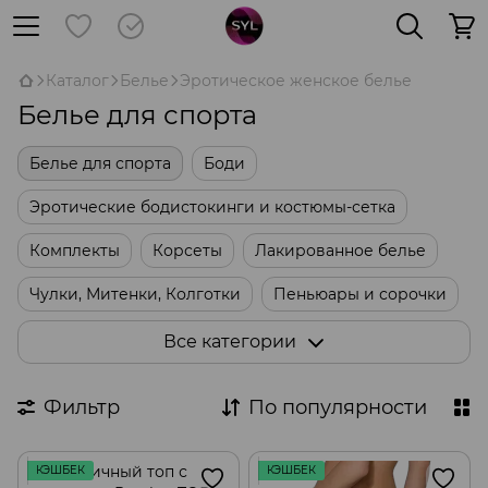
Каталог
Белье
Эротическое женское белье
Белье для спорта
Белье для спорта
Боди
Эротические бодистокинги и костюмы-сетка
Комплекты
Корсеты
Лакированное белье
Чулки, Митенки, Колготки
Пеньюары и сорочки
Ролевые костюмы
Стрепы и белье из стреп
Все категории
Платья и юбки
Трусики
Фильтр
По популярности
КЭШБЕК
КЭШБЕК