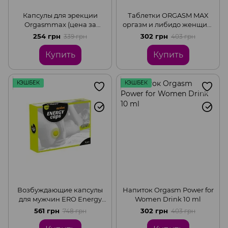
Капсулы для эрекции
Таблетки ORGASM MAX
Orgasmmax (цена за
оргазм и либидо женщин,
упаковку, 2 капсулы)
(цена за упаковку,2
254 грн
302 грн
339 грн
403 грн
капсулы)
Купить
Купить
КЭШБЕК
КЭШБЕК
Возбуждающие капсулы
Напиток Orgasm Power for
для мужчин ERO Energy
Women Drink 10 ml
Caps, (цена 5 шт капсул в
561 грн
302 грн
748 грн
403 грн
упаковке)