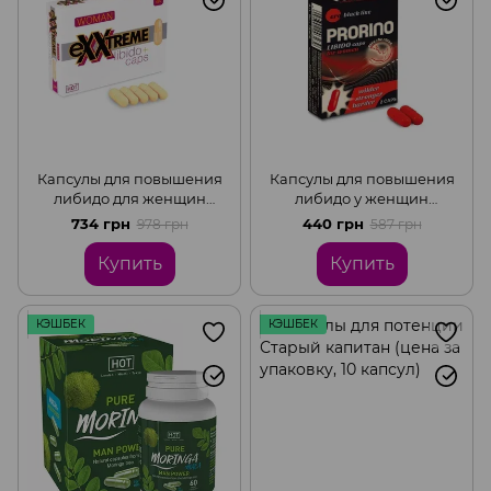
Капсулы для повышения
Капсулы для повышения
либидо для женщин
либидо у женщин
eXXtreme, (цена за 5
PRORINO Libido Caps, (
734 грн
440 грн
978 грн
587 грн
капсул в упаковке)
цена за упаковку , 2
капсулы)
Купить
Купить
КЭШБЕК
КЭШБЕК