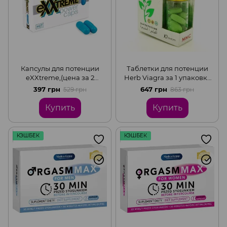
Капсулы для потенции
Таблетки для потенции
eXXtreme,(цена за 2
Herb Viagra за 1 упаковку
капсулы в упаковке)
(10табл.)
397 грн
647 грн
529 грн
863 грн
Купить
Купить
КЭШБЕК
КЭШБЕК