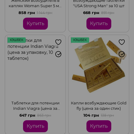
Женский возбудитель в
Возбуждающие таблетки
каплях Woman Super 5 мл,
"USA Strong Man" за 10 шт
(цена за упаковку, 12
858 грн
668 грн
1 144 грн
891 грн
стиков)
Купить
Купить
КЭШБЕК
КЭШБЕК
Таблетки для потенции
Капли возбуждающие Gold
Indian Viagra (цена за
fly (цена за один стик)
упаковку, 10 таблеток)
647 грн
104 грн
863 грн
138 грн
Купить
Купить