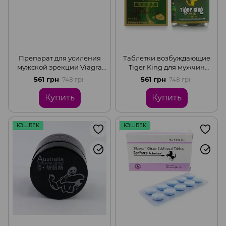
Препарат для усиления
Таблетки возбуждающие
мужской эрекции Viagra
Tiger King для мужчин
123 (цена за упаковку, 10
(цена по банку, 10 табл.)
561 грн
561 грн
748 грн
748 грн
шт)
Купить
Купить
КЭШБЕК
КЭШБЕК