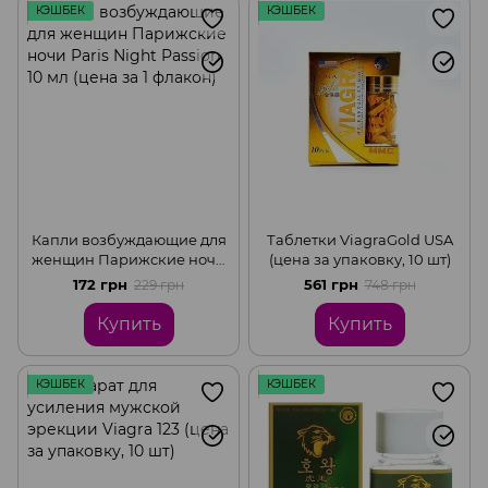
КЭШБЕК
КЭШБЕК
Капли возбуждающие для
Таблетки ViagraGold USA
женщин Парижские ночи
(цена за упаковку, 10 шт)
Paris Night Passion, 10 мл
172 грн
561 грн
229 грн
748 грн
(цена за 1 флакон)
Купить
Купить
КЭШБЕК
КЭШБЕК