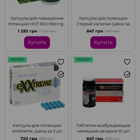
Капсулы для повышения
Капсулы для потенции
потенции HOT BIO Moringa
Старый капитан (цена за
Man Caps (цена за
упаковку, 10 капсул)
1 293 грн
647 грн
1 724 грн
863 грн
упаковку, 60 таблеток)
Купить
Купить
КЭШБЕК
КЭШБЕК
Капсулы для потенции
Таблетки возбуждающие
eXXtreme, (цена за 5 шт
немецкая овчарка 10 шт
капсул в упаковке)
(цена за упаковку)
720 грн
647 грн
960 грн
863 грн