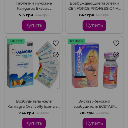
Таблетки мужские
Возбуждающие таблетки
Kangaroo Exstract
CENFORCE PROFESSIONAL
AUSTRALIA
(цена за пластину 10
513 грн
647 грн
684 грн
863 грн
таблеток)
Купить
Купить
КЭШБЕК
КЭШБЕК
Возбудитель желе
Экстаз Женский
Kamagra Oral Jelly (цена за
возбудитель ECSTASY
7 пакетиков в упаковке)
(флакон с каплями 10 мл)
734 грн
216 грн
978 грн
288 грн
Купить
Купить