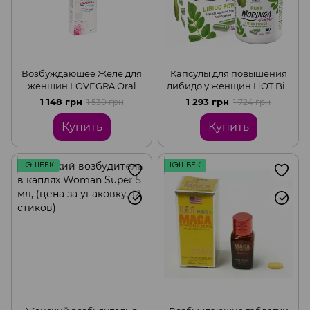
Возбуждающее Желе для
Капсулы для повышения
женщин LOVEGRA Oral
либидо у женщин HOT Bio
Jelly (цена за упаковку,7
Moringa Libido Caps (цена
1 148 грн
1 293 грн
1 530 грн
1 724 грн
пакетиков)
за упаковку,60 шт)
Купить
Купить
КЭШБЕК
КЭШБЕК