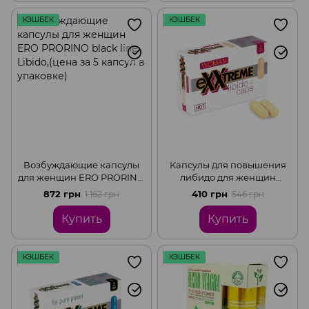
КЭШБЕК
КЭШБЕК
Возбуждающие капсулы
Капсулы для повышения
для женщин ERO PRORINO
либидо для женщин
black line Libido,(цена за 5
eXXtreme, (цена за 2
872 грн
410 грн
1 162 грн
546 грн
капсул в упаковке)
капсулы в упаковке)
Купить
Купить
КЭШБЕК
КЭШБЕК