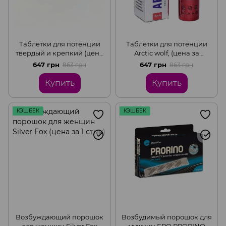
Таблетки для потенции
Таблетки для потенции
твердый и крепкий (цена
Arctic wolf, (цена за
за упаковку,10 таблеток )
упаковку, 10 таблеток)
647 грн
647 грн
863 грн
863 грн
Купить
Купить
КЭШБЕК
КЭШБЕК
Возбуждающий порошок
Возбудимый порошок для
для женщин Silver Fox
мужчин ERO PRORINO