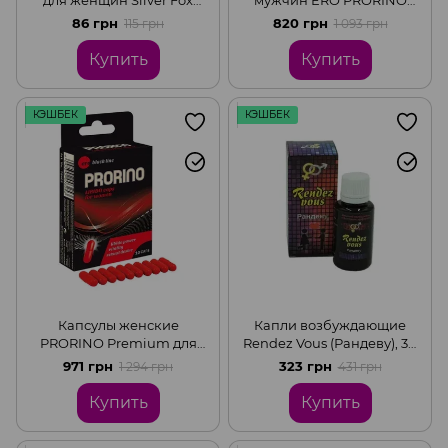
(цена за 1 стык)
black (цена за упаковку, 7
86 грн
820 грн
115 грн
1 093 грн
стыков по 5 гр)
Купить
Купить
КЭШБЕК
КЭШБЕК
Капсулы женские
Капли возбуждающие
PRORINO Premium для
Rendez Vous (Рандеву), 30
повышения либидо (цена
мл
971 грн
323 грн
1 294 грн
431 грн
за упаковку, 10 капсул)
Купить
Купить