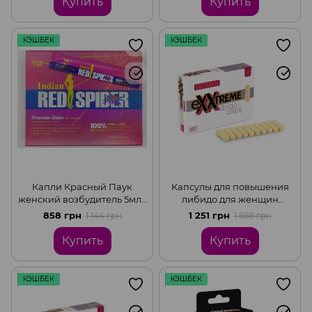
Купить
Купить
КЭШБЕК
КЭШБЕК
Капли Красный Паук
Капсулы для повышения
женский возбудитель 5мл (
либидо для женщин
цена за упаковку, 12 штук)
eXXtreme, (цена за 10
858 грн
1 251 грн
1 144 грн
1 668 грн
капсул в упаковке)
Купить
Купить
КЭШБЕК
КЭШБЕК