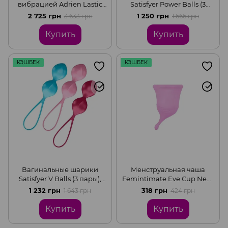
вибрацией Adrien Lastic
Satisfyer Power Balls (3
Kegel Vibe, диаметр 3,7см,
пары), диаметр 3,4см, вес
2 725 грн
1 250 грн
3 633 грн
1 666 грн
Purple
60-76-92гр, с шариком
внутри
Купить
Купить
КЭШБЕК
КЭШБЕК
Вагинальные шарики
Менструальная чаша
Satisfyer V Balls (3 пары),
Femintimate Eve Cup New,
диаметр 3,4см, вес 79-114-
объем — 25 мл,
1 232 грн
318 грн
1 643 грн
424 грн
150гр, монолитные
эргономичный дизайн
Купить
Купить