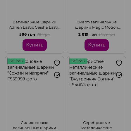
Вагинальные шарики
Смарт-вагинальные
Adrien Lastic Geisha Lastic
шарики Magic Motion
Balls Mini Magenta (S),
Kegel v2, классическая
586 грн
2 819 грн
781 грн
3 759 грн
диаметр 3,4см, вес 85гр
форма, для тренировок и
удовольствия
Купить
Купить
КЭШБЕК
КЭШБЕК
Силиконовые
Серебристые
вагинальные шарики
металлические