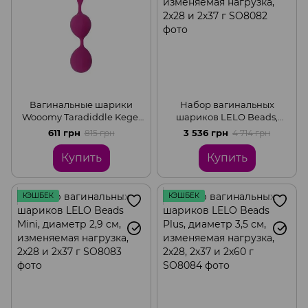
Вагинальные шарики
Набор вагинальных
Wooomy Taradiddle Kegel
шариков LELO Beads,
Ball, диаметр 3,5 см, масса
диаметр 3,5 см,
611 грн
3 536 грн
815 грн
4 714 грн
54 г
изменяемая нагрузка, 2х28
и 2х37 г
Купить
Купить
КЭШБЕК
КЭШБЕК