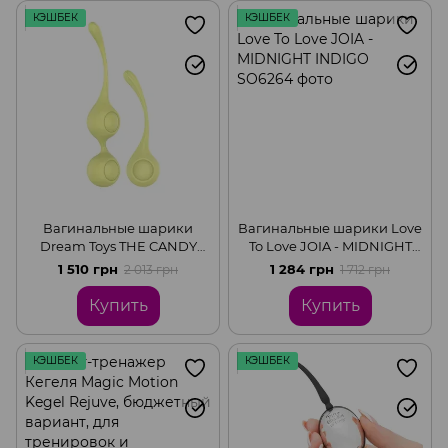
КЭШБЕК
КЭШБЕК
Вагинальные шарики
Вагинальные шарики Love
Dream Toys THE CANDY
To Love JOIA - MIDNIGHT
SHOP LEMON SQUEEZE
INDIGO
1 510 грн
1 284 грн
2 013 грн
1 712 грн
Купить
Купить
КЭШБЕК
КЭШБЕК