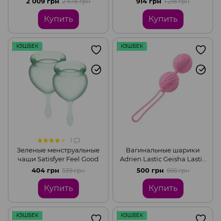
2 009 грн
914 грн
2 678 грн
1 218 грн
Купить
Купить
КЭШБЕК
КЭШБЕК
1
Зеленые менструальные
Вагинальные шарики
чаши Satisfyer Feel Good
Adrien Lastic Geisha Lastic
Balls Mini Pink (S), диаметр
404 грн
500 грн
539 грн
666 грн
3,4 см, масса 85 г
Купить
Купить
КЭШБЕК
КЭШБЕК