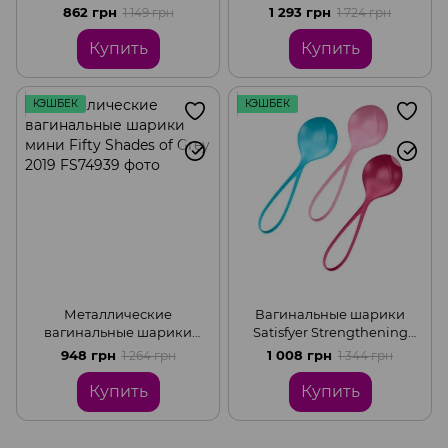
"Сожми и напряги", Black
вагинальные шарики
862 грн
1 293 грн
1 149 грн
1 724 грн
"Внутренняя Богиня",
Black
Купить
Купить
КЭШБЕК
КЭШБЕК
Металлические
Вагинальные шарики
вагинальные шарики
Satisfyer Strengthening
мини Fifty Shades of Grey
Balls (3шт), диаметр 3,8см,
948 грн
1 008 грн
1 264 грн
1 344 грн
2019, Black
вес 62-82-98гр,
монолитные
Купить
Купить