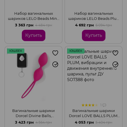
Набор вагинальных
Набор вагинальных
шариков LELO Beads Mini,
шариков LELO Beads Plus,
диаметр 2,9 см,
диаметр 3,5 см,
3 363 грн
4 692 грн
4 484 грн
6 094 грн
изменяемая нагрузка, 2х28
изменяемая нагрузка,
и 2х37 г
2х28, 2х37 и 2х60 г
Купить
Купить
КЭШБЕК
КЭШБЕК
1
Вагинальные шарики
Вагинальные шарики
Dorcel Divine Balls,
Dorcel LOVE BALLS PLUM,
диаметр 3,5 см, масса 91г
вибрации и движения
3 423 грн
4 053 грн
4 564 грн
5 404 грн
внутреннего шарика, пульт