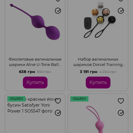
Фиолетовые вагинальные
Набор вагинальных
шарики Alive U-Tone Balls,
шариков Dorcel Training
диаметр 3,5см, вес 77 г
Balls, диам. 3,4см, вес 20-
638 грн
3 191 грн
850 грн
4 254 грн
117гр, есть вибрация, пульт
ДУ
Купить
Купить
КЭШБЕК
КЭШБЕК