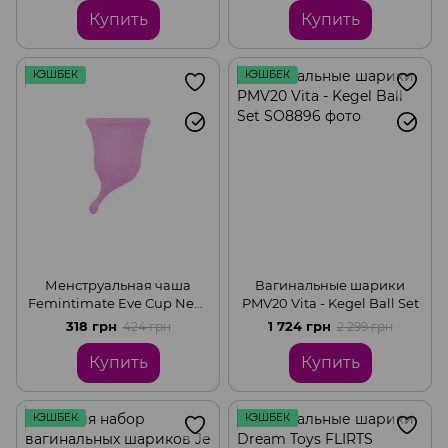
ДУ
Купить
Купить
КЭШБЕК
КЭШБЕК
Менструальная чаша
Вагинальные шарики
Femintimate Eve Cup New,
PMV20 Vita - Kegel Ball Set
объем — 35 мл,
318 грн
1 724 грн
424 грн
2 299 грн
эргономичный дизайн
Купить
Купить
КЭШБЕК
КЭШБЕК