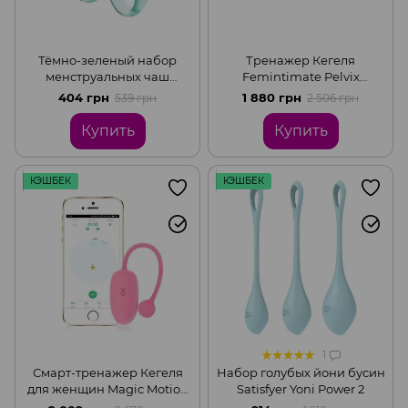
Тёмно-зеленый набор
Тренажер Кегеля
менструальных чаш
Femintimate Pelvix
Satisfyer Feel Confident
Concept с набором грузов,
404 грн
1 880 грн
539 грн
2 506 грн
анатомически
правильный
Купить
Купить
КЭШБЕК
КЭШБЕК
1
Смарт-тренажер Кегеля
Набор голубых йони бусин
для женщин Magic Motion
Satisfyer Yoni Power 2
Kegel Coach