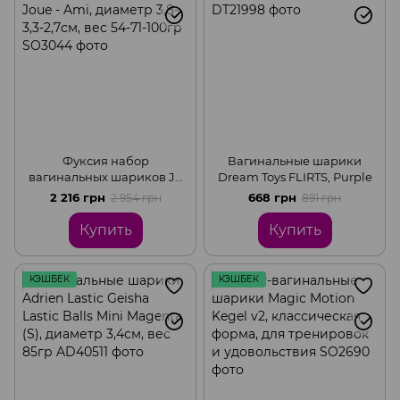
Фуксия набор
Вагинальные шарики
вагинальных шариков Je
Dream Toys FLIRTS, Purple
Joue - Ami, диаметр 3,8-3,3-
2 216 грн
668 грн
2 954 грн
891 грн
2,7см, вес 54-71-100гр
Купить
Купить
КЭШБЕК
КЭШБЕК