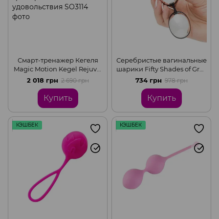
Смарт-тренажер Кегеля
Серебристые вагинальные
Magic Motion Kegel Rejuve,
шарики Fifty Shades of Grey
бюджетный вариант, для
2019, Black
2 018 грн
734 грн
2 690 грн
978 грн
тренировок и
удовольствия
Купить
Купить
КЭШБЕК
КЭШБЕК