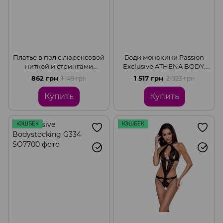
Платье в пол с люрексовой
Боди монокини Passion
ниткой и стрингами
Exclusive ATHENA BODY,
Penthouse - Love on Fire,
Black, L/XL
862 грн
1 517 грн
1 149 грн
2 023 грн
Black, M/L
Купить
Купить
КЭШБЕК
КЭШБЕК