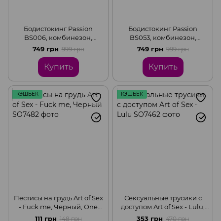
Бодистокинг Passion
Бодистокинг Passion
BS006, комбинезон,
BS053, комбинезон,
имитация чулок и пояса,
имитация чулок и пояса,
749 грн
749 грн
999 грн
999 грн
Black, S-L
Black, S-L
Купить
Купить
КЭШБЕК
КЭШБЕК
Пестисы на грудь Art of Sex
Сексуальные трусики с
- Fuck me, Черный, One
доступом Art of Sex - Lulu,
size
Black, L-2XL
111 грн
353 грн
148 грн
470 грн