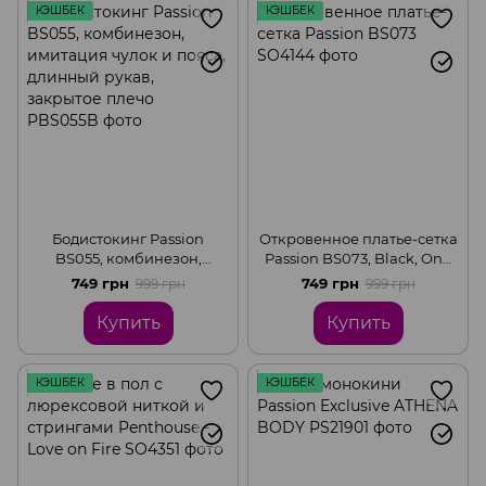
КЭШБЕК
КЭШБЕК
Бодистокинг Passion
Откровенное платье-сетка
BS055, комбинезон,
Passion BS073, Black, One
имитация чулок и пояса,
size
749 грн
749 грн
999 грн
999 грн
длинный рукав, закрытое
плечо, Black, S-L
Купить
Купить
КЭШБЕК
КЭШБЕК