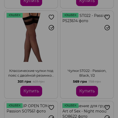
Купить
Купить
КЭШБЕК
КЭШБЕК
Классические чулки под
Чулки ST022 - Passion,
пояс с двойной резинкой
Black, 1/2
ST002 - Passion, Black, 1/2
301 грн
569 грн
401 грн
758 грн
Купить
Купить
КЭШБЕК
КЭШБЕК