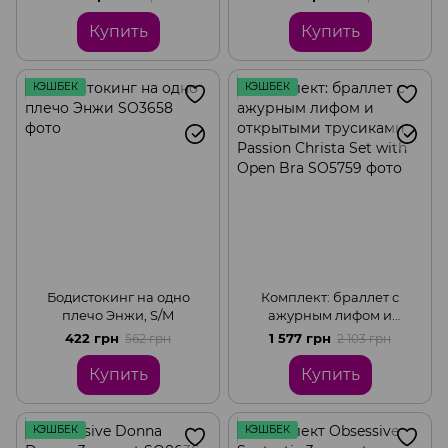
Купить
Купить
КЭШБЕК
КЭШБЕК
Бодистокинг на одно
Комплект: браллет с
плечо Энжи, S/M
ажурным лифом и
открытыми трусиками
422 грн
1 577 грн
562 грн
2 103 грн
Passion Christa Set with
Open Bra, Black, L/XL
Купить
Купить
КЭШБЕК
КЭШБЕК