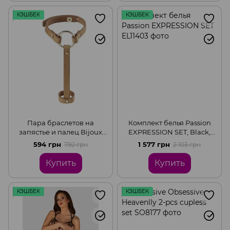
КЭШБЕК
КЭШБЕК
Пара браслетов на
Комплект белья Passion
запястье и палец Bijoux
EXPRESSION SET, Black,
Indiscrets MA Hand Bracelet
2XL/3XL
594 грн
1 577 грн
792 грн
2 103 грн
Harness, экокожа, Brown,
One size
Купить
Купить
КЭШБЕК
КЭШБЕК