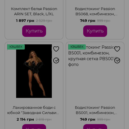
Комплект белья Passion
Бодистокинг Passion
ARIN SET, Black, L/XL
BS068, комбинезон,
крупная сетка, длинный
1 897 грн
749 грн
2 529 грн
999 грн
рукав, Black, S-L
Купить
Купить
КЭШБЕК
КЭШБЕК
Лакированное боди с
Бодистокинг Passion
юбкой "Заводная Сильвия",
BS001, комбинезон,
L
крупная сетка, Black, S-L
2 114 грн
749 грн
2 818 грн
999 грн