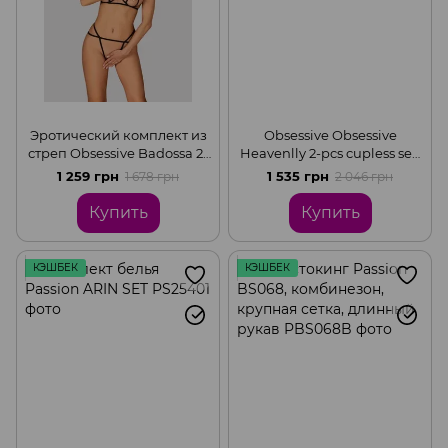
Эротический комплект из
Obsessive Obsessive
стреп Obsessive Badossa 2-
Heavenlly 2-pcs cupless set,
pcs set, Black, L/XL
XL/2XL
1 259 грн
1 535 грн
1 678 грн
2 046 грн
Купить
Купить
КЭШБЕК
КЭШБЕК