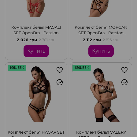
Комплект белья MAGALI
Комплект белья MORGAN
SET OpenBra - Passion
SET OpenBra - Passion
Exclusive: стрэпы: лиф,
Exclusive: стрэпы: трусики,
2 026 грн
2 112 грн
2 701 грн
2 816 грн
трусики и пояс, Red, L/XL
лиф, пояс, Black, L/XL
Купить
Купить
КЭШБЕК
КЭШБЕК
Комплект белья HAGAR SET
Комплект белья VALERY