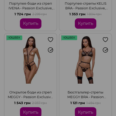
Портупея-боди из стреп
Портупея-стрепы KELIS
IVENA - Passion Exclusive,
BRA - Passion Exclusive,
Black, L/XL
Black, L/XL
1 724 грн
1 353 грн
2 299 грн
1 804 грн
Купить
Купить
КЭШБЕК
КЭШБЕК
Открытое боди из стреп
Бюстгальтер-стрепы
MEGGY - Passion Exclusive,
MEGGY BRA - Passion
Black, L/XL
Exclusive, Black, L/XL
1 543 грн
1 121 грн
2 057 грн
1 494 грн
Купить
Купить