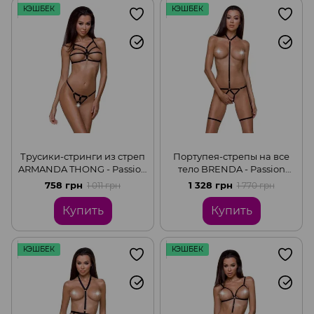
КЭШБЕК
КЭШБЕК
Трусики-стринги из стреп
Портупея-стрепы на все
ARMANDA THONG - Passion
тело BRENDA - Passion
Exclusive, Black, L/XL
Exclusive, Black, L/XL
758 грн
1 328 грн
1 011 грн
1 770 грн
Купить
Купить
КЭШБЕК
КЭШБЕК