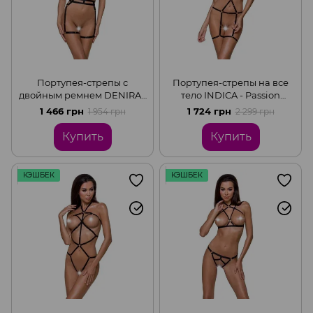
Портупея-стрепы с
Портупея-стрепы на все
двойным ремнем DENIRA -
тело INDICA - Passion
Passion Exclusive, Black,
Exclusive, Black, L/XL
1 466 грн
1 724 грн
1 954 грн
2 299 грн
L/XL
Купить
Купить
КЭШБЕК
КЭШБЕК