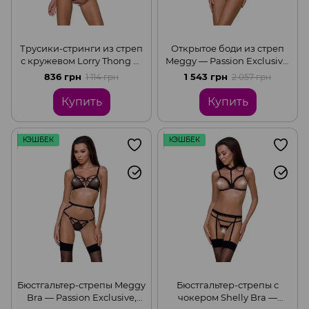
Трусики-стринги из стреп
Открытое боди из стреп
с кружевом Lorry Thong —
Meggy — Passion Exclusive,
Passion Exclusive, Black,
Black, 2XL/3XL
836 грн
1 543 грн
1 114 грн
2 057 грн
2XL/3XL
Купить
Купить
КЭШБЕК
КЭШБЕК
Бюстгальтер-стрепы Meggy
Бюстгальтер-стрепы с
Bra — Passion Exclusive,
чокером Shelly Bra —