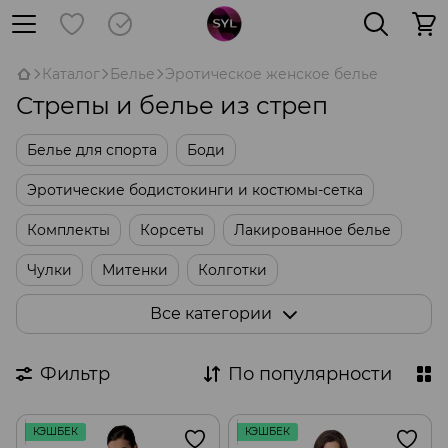
Каталог
Белье
Эротическое женское белье
Стрепы и белье из стреп
Белье для спорта
Боди
Эротические бодистокинги и костюмы-сетка
Комплекты
Корсеты
Лакированное белье
Чулки
Митенки
Колготки
Пеньюары и сорочки
Ролевые костюмы
Все категории
Стрепы и белье из стреп
Платья
Трусики
Фильтр
По популярности
Юбки
КЭШБЕК
КЭШБЕК