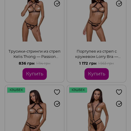
Трусики-стринги из стреп
Портупея из стреп с
Kelis Thong — Passion
кружевом Lorry Bra —
Exclusive, Black, 2XL/3XL
Passion Exclusive: стринги в
836 грн
1 172 грн
1 114 грн
1 563 грн
комплекте, Black, 2XL/3XL
Купить
Купить
КЭШБЕК
КЭШБЕК