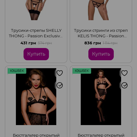
Трусики-стрепы SHELLY
Трусики стринги из стреп
THONG - Passion Exclusive,
KELIS THONG - Passion
Black, S/M
Exclusive, Black, L/XL
431 грн
836 грн
574 грн
1 114 грн
Купить
Купить
КЭШБЕК
КЭШБЕК
Бюстгальтер открытый
Бюстгальтер открытый