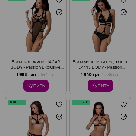
Боди-монокини HAGAR
Боди монокини под латекс
BODY - Passion Exclusive,
LAMIS BODY - Passion
Black, S/M
Exclusive, Black, S/M
1 983 грн
1 940 грн
2 644 грн
2 586 грн
Купить
Купить
КЭШБЕК
КЭШБЕК