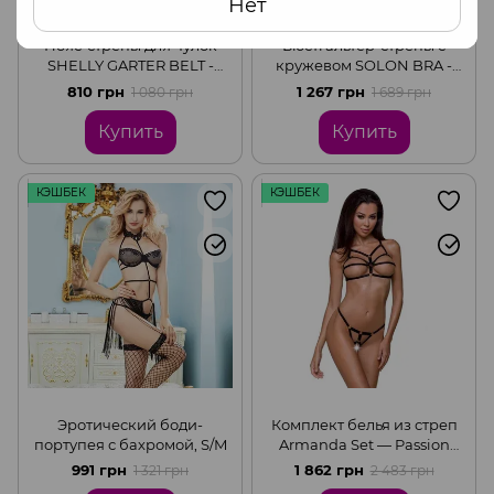
Нет
Пояс-стрепы для чулок
Бюстгальтер-стрепы с
SHELLY GARTER BELT -
кружевом SOLON BRA -
Passion Exclusive, Black,
Passion Exclusive, Black,
810 грн
1 267 грн
1 080 грн
1 689 грн
L/XL
L/XL
Купить
Купить
КЭШБЕК
КЭШБЕК
Эротический боди-
Комплект белья из стреп
портупея с бахромой, S/M
Armanda Set — Passion
Exclusive, Black, S/M
991 грн
1 862 грн
1 321 грн
2 483 грн