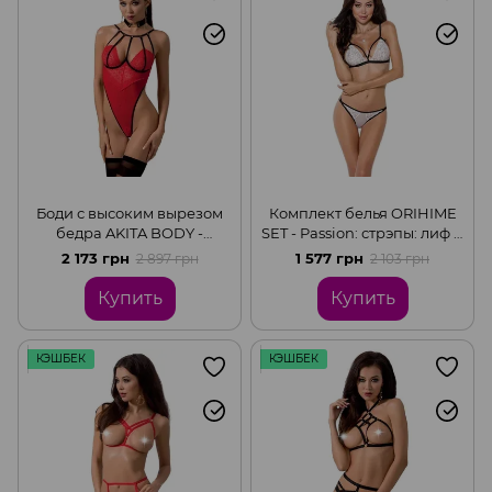
Боди с высоким вырезом
Комплект белья ORIHIME
бедра AKITA BODY -
SET - Passion: стрэпы: лиф и
Passion Exclusive, Red, L/XL
трусики, White, L/XL
2 173 грн
1 577 грн
2 897 грн
2 103 грн
Купить
Купить
КЭШБЕК
КЭШБЕК