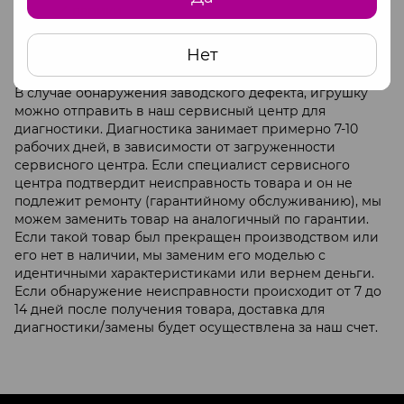
парики
лекарственные препараты и средства
предметы личной гигиены (большинство
Нет
товаров интимного назначения)
В случае обнаружения заводского дефекта, игрушку
можно отправить в наш сервисный центр для
диагностики. Диагностика занимает примерно 7-10
рабочих дней, в зависимости от загруженности
сервисного центра. Если специалист сервисного
центра подтвердит неисправность товара и он не
подлежит ремонту (гарантийному обслуживанию), мы
можем заменить товар на аналогичный по гарантии.
Если такой товар был прекращен производством или
его нет в наличии, мы заменим его моделью с
идентичными характеристиками или вернем деньги.
Если обнаружение неисправности происходит от 7 до
14 дней после получения товара, доставка для
диагностики/замены будет осуществлена за наш счет.