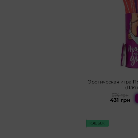
Эротическая игра П
(Для 
574 грн
431 грн
КЭШБЕК