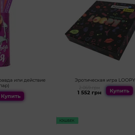
равда или действие
Эротическая игра LOOP
пар)
2 069 грн
Купить
1 552 грн
Купить
КЭШБЕК