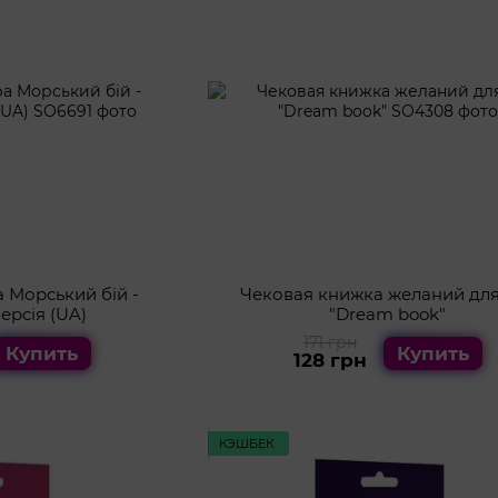
 Морський бій -
Чековая книжка желаний для
ерсія (UA)
"Dream book"
171 грн
Купить
Купить
128 грн
КЭШБЕК