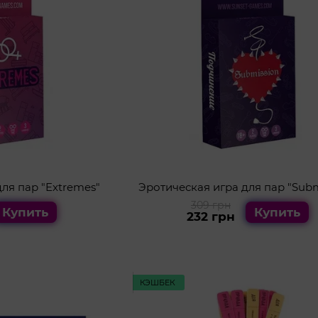
ля пар "Extremes"
Эротическая игра для пар "Subm
309 грн
Купить
Купить
232 грн
КЭШБЕК