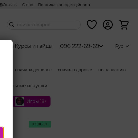
🥰Отзывы
О нас
Політика конфіденційності
096 222-69-69
аборы
Курсы и гайды
Рус
ости
сначала дешевле
сначала дороже
по названию
Анальные игрушки
ия
Игры 18+
КЭШБЕК