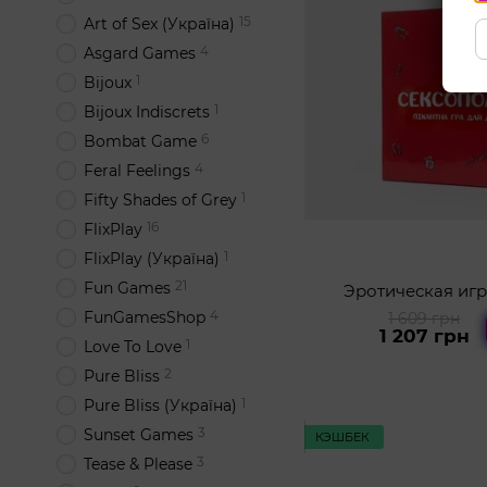
15
Art of Sex (Україна)
4
Asgard Games
1
Bijoux
1
Bijoux Indiscrets
6
Bombat Game
4
Feral Feelings
1
Fifty Shades of Grey
16
FlixPlay
1
FlixPlay (Україна)
21
Fun Games
Эротическая игр
4
FunGamesShop
1 609 грн
1 207 грн
1
Love To Love
2
Pure Bliss
1
Pure Bliss (Україна)
3
Sunset Games
КЭШБЕК
3
Tease & Please