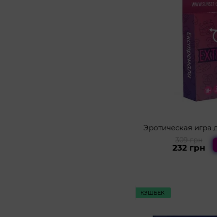
Эротическая игра д
309 грн
232 грн
КЭШБЕК