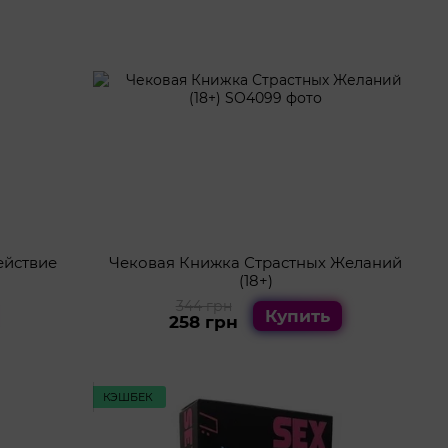
ействие
Чековая Книжка Страстных Желаний
(18+)
344 грн
Купить
258 грн
КЭШБЕК