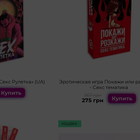
Секс Рулетка» (UA)
Эротическая игра Покажи или р
- Секс тематика
Купить
367 грн
Купить
275 грн
КЭШБЕК