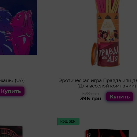
жань» (UA)
Эротическая игра Правда или д
(Для веселой компании)
Купить
528 грн
Купить
396 грн
КЭШБЕК