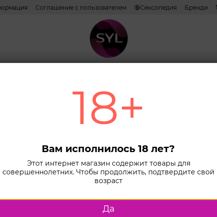
формация
Соглашение с пользователем
🔞Сексопедия
Бренди
Наши эксперты и авторы
ативы
Лубриканты
Косметика
Игрушки
Белье
Combo н
18+
Сортировка:
по популярн
Игрушки для него
Игрушки для пар
Вам исполнилось 18 лет?
оду за игрушками
БДСМ
Электростимуляц
Этот интернет магазин содержит товары для
совершеннолетних. Чтобы продолжить, подтвердите свой
возраст
КЭШБЕК
Да