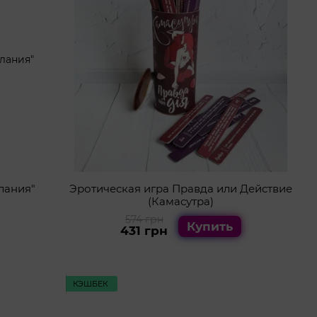
лания"
Эротическая игра Правда или Действие
(Камасутра)
574 грн
Купить
431 грн
КЭШБЕК