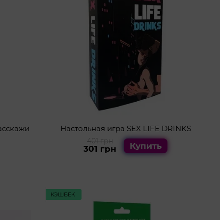
асскажи
Настольная игра SEX LIFE DRINKS
401 грн
Купить
301 грн
КЭШБЕК