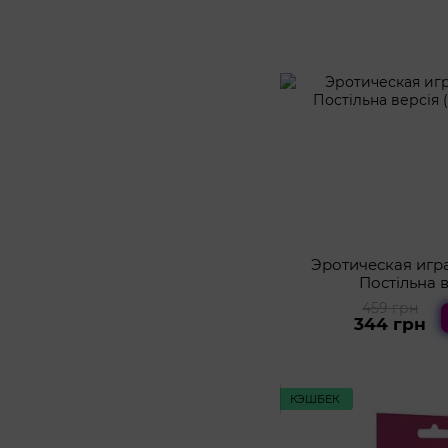
Эротическая игра
Постільна в
459 грн
344 грн
КЭШБЕК