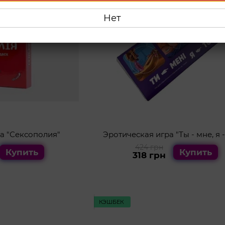
Нет
а "Сексополия"
Эротическая игра "Ты - мне, я -
424 грн
Купить
Купить
318 грн
КЭШБЕК