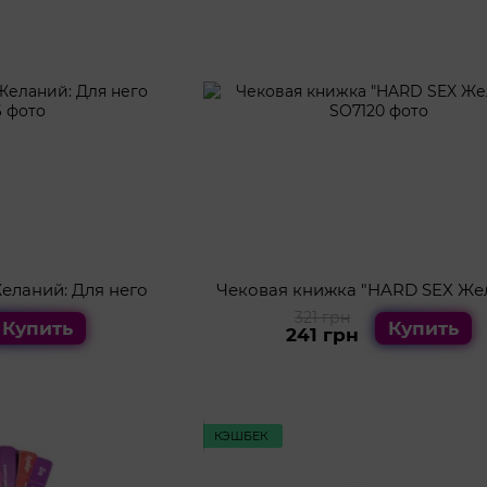
еланий: Для него
Чековая книжка "HARD SEX Же
321 грн
Купить
Купить
241 грн
КЭШБЕК