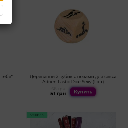
 тебе"
Деревянный кубик с позами для секса
Adrien Lastic Dice Sexy (1 шт)
68 грн
Купить
51 грн
КЭШБЕК