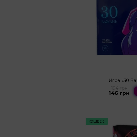
Игра «30 Ба
194 грн
146 грн
КЭШБЕК