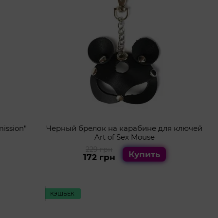
ission"
Черный брелок на карабине для ключей
Art of Sex Mouse
229 грн
Купить
172 грн
КЭШБЕК