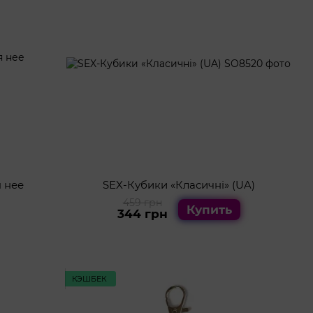
 нее
SEX-Кубики «Класичні» (UA)
459 грн
Купить
344 грн
КЭШБЕК