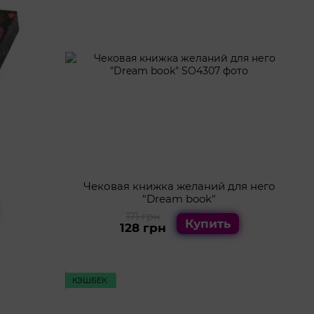
Y
Чековая книжка желаний для него
"Dream book"
171 грн
Купить
128 грн
КЭШБЕК