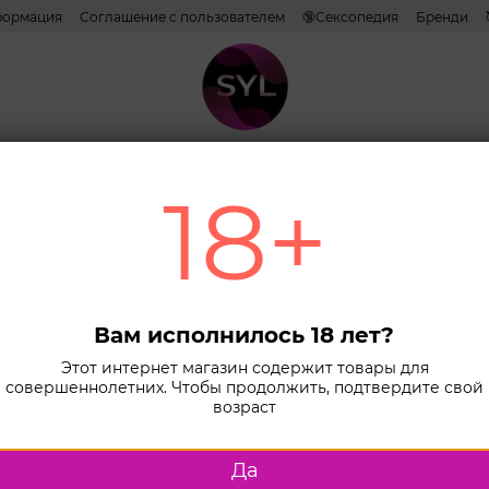
формация
Соглашение с пользователем
🔞Сексопедия
Бренди
Наши эксперты и авторы
ативы
Лубриканты
Косметика
Игрушки
Белье
Combo н
18+
Главная
К
Комплекты J
Эро
для 
Вам исполнилось 18 лет?
порт
Этот интернет магазин содержит товары для
совершеннолетних. Чтобы продолжить, подтвердите свой
Нет в нали
возраст
Размер
Да
S/M