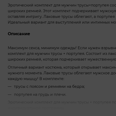
Эротический комплект для мужчин трусы+портупея сост
широких ремней. Этот комплект подчеркивает мужскую
оставляя интригу. Лаковые трусы облегают, а портупея
Идеальный вариант для выступлений или интимных мо
Описание
Максимум секса, минимум одежды! Если нужен взрывно
комплект для мужчин трусы + портупея. Состоит из лак
широких ремней, которая подчеркивает мужественную 
Отличный вариант костюма, который открывает максим
нужного момента. Лаковые трусы облегают мужское д
каждую мышцу! В комплекте:
трусы с поясом и ремнями на бедра;
портупея на грудь и плечи.
Эротический комплект для мужчин трусы + портупея по
индивидуальной программы.