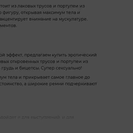
оит из лаковых трусов и портупеи из
 фигуру, открывая максимум тела и
 акцентирует внимание на мускулатуре.
ментов.
й эффект, предлагаем купить эротический
овых откровенных трусов и портупеи из
грудь и бицепсы. Супер сексуально!
ум тела и прикрывает самое главное до
остоинство, а широкие ремни подчеркивают
дойдет и для выступлений, и для