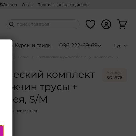
🥰Отзывы
О нас
Політика конфіденційності
096 222-69-69
аборы
Курсы и гайды
Рус
аталог
Белье
Эротическое мужское белье
Комплекты
SY
тический комплект
Артикул
SO4978
мужчин трусы +
упея, S/M
чии
Оставить отзыв