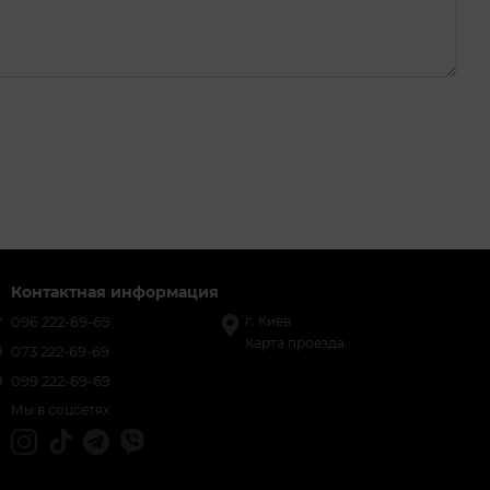
Контактная информация
096 222-69-69
г. Киев
Карта проезда
073 222-69-69
099 222-69-69
Мы в соцсетях