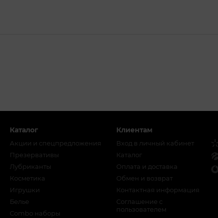
Каталог
Клиентам
Акции и спецпредложения
Вход в личный кабинет
Презервативы
Каталог
Лубриканты
Оплата и доставка
Косметика
Обмен и возврат
Игрушки
Контактная информация
Белье
Соглашение с
пользователем
Combo наборы