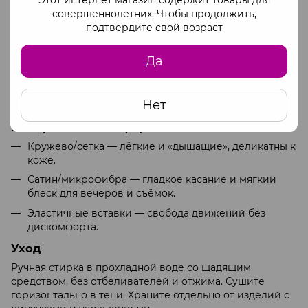
Этот интернет магазин содержит товары для
чокеры для завершения образа.
совершеннолетних. Чтобы продолжить,
подтвердите свой возраст
Как выбрать размер и посадку
Сверьте объёмы груди, талии и бёдер с таблицей
Да
размеров. Эластичные ткани прощают небольшие
колебания; регулируемые бретели и многоуровневые
застёжки помогают подогнать посадку. Пояса для чулок
Нет
подчёркивают талию и фиксируют комплект.
Материалы и комфорт
Кружево/сетка — лёгкие и «дышащие», деликатны к
коже.
Сатин/микрофибра — гладкое касание и мягкий
блеск для вечеров и съёмок.
Эластичные вставки — свобода движений без
дискомфорта.
Уход
Ручная стирка в прохладной воде со щадящим
средством, без отбеливателей и отжима. Сушите
горизонтально в тени. Храните отдельно от изделий с