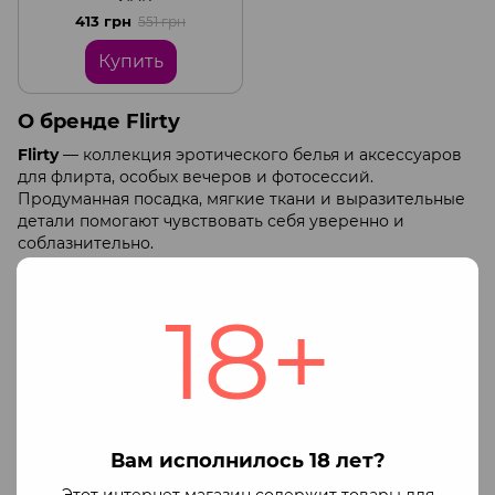
413 грн
551 грн
Купить
О бренде Flirty
Flirty
— коллекция эротического белья и аксессуаров
для флирта, особых вечеров и фотосессий.
Продуманная посадка, мягкие ткани и выразительные
детали помогают чувствовать себя уверенно и
соблазнительно.
Ассортимент
18+
Комплекты: бюстгальтер + трусики/пояс для чулок,
акценты из кружева и сетки.
Боди и боди-сетки: эластичные модели с
фигурными вырезами и линиями,
подчёркивающими силуэт.
Чулки и колготки-сетки: классические и с узорами,
Вам исполнилось 18 лет?
самонесущие или под пояс.
Ролевые костюмы и аксессуары: маски, перчатки,