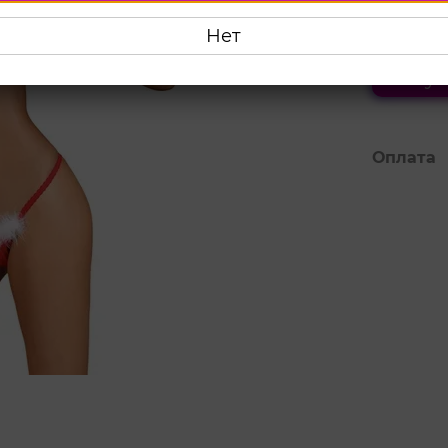
801 г
Нет
Куп
Оплата