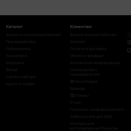
Каталог
Клиентам
Акции и спецпредложения
Вход в личный кабинет
Презервативы
Каталог
Лубриканты
Оплата и доставка
Косметика
Обмен и возврат
Игрушки
Контактная информация
Белье
Соглашение с
пользователем
Combo наборы
🔞Сексопедия
Курсы и гайды
Бренди
🥰Отзывы
О нас
Політика конфіденційності
SafeYourLove для B2B
Инструкция
использования бонусов