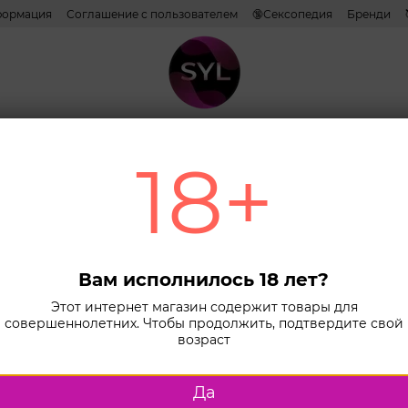
формация
Соглашение с пользователем
🔞Сексопедия
Бренди
Наши эксперты и авторы
ативы
Лубриканты
Косметика
Игрушки
Белье
Combo н
18+
Главная
К
Комплекты O
Комп
Sant
Вам исполнилось 18 лет?
В наличии
Этот интернет магазин содержит товары для
Размер
совершеннолетних. Чтобы продолжить, подтвердите свой
возраст
L/XL
Да