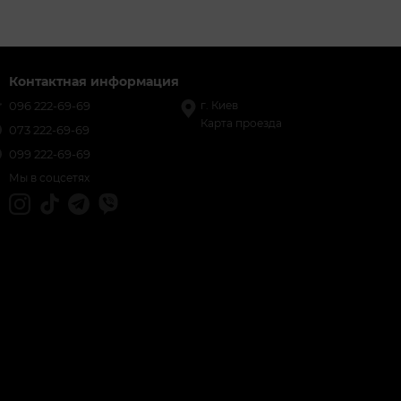
Контактная информация
096 222-69-69
г. Киев
Карта проезда
073 222-69-69
099 222-69-69
Мы в соцсетях