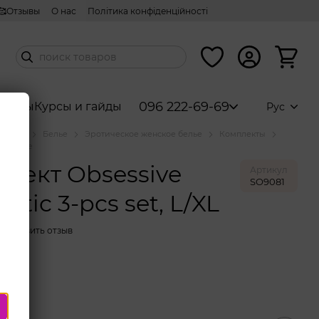
🥰Отзывы
О нас
Політика конфіденційності
096 222-69-69
аборы
Курсы и гайды
Рус
аталог
Белье
Эротическое женское белье
Комплекты
bsessive
лект Obsessive
Артикул
SO9081
astic 3-pcs set, L/XL
Оставить отзыв