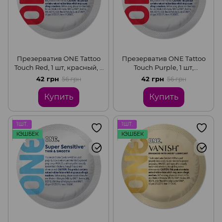
Презерватив ONE Tattoo
Презерватив ONE Tattoo
Touch Red, 1 шт, красный, с
Touch Purple, 1 шт,
рельефом в виде
фиолетовый с рельефом в
42 грн
42 грн
56 грн
56 грн
татуировки
виде татуировки
Купить
Купить
1ШТ.
1ШТ.
КЭШБЕК
КЭШБЕК