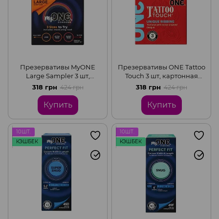
Презервативы MyONE
Презервативы ONE Tattoo
Large Sampler 3 шт,
Touch 3 шт, картонная
картонная коробка
коробка
318 грн
318 грн
424 грн
424 грн
Купить
Купить
10ШТ.
10ШТ.
КЭШБЕК
КЭШБЕК