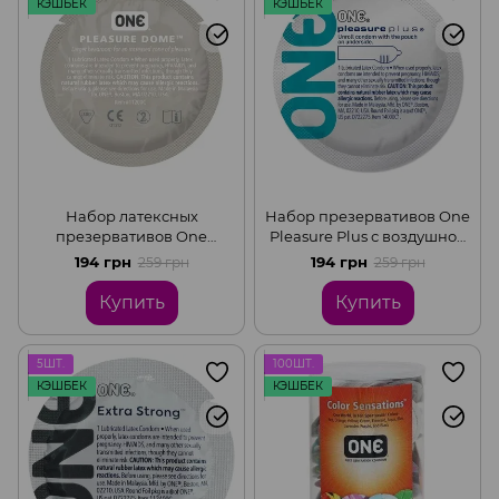
КЭШБЕК
КЭШБЕК
Набор латексных
Набор презервативов One
презервативов One
Pleasure Plus с воздушной
Pleasure Dome с
ребристой капсулой (цена
194 грн
194 грн
259 грн
259 грн
расширенной головкой
за 5 шт.)
(цена за 5 шт.)
Купить
Купить
5ШТ.
100ШТ.
КЭШБЕК
КЭШБЕК