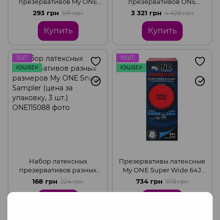
презервативов My ONE
презервативов ONE
Large Sampler разного
Glowing Pleasures светятся
293 грн
3 321 грн
391 грн
4 428 грн
размера
в темноте (цена за
упаковку,100 шт)
Купить
Купить
3ШТ.
10ШТ.
КЭШБЕК
КЭШБЕК
Набор латексных
Презервативы латексные
презервативов разных
My ONE Super Wide 64J
размеров My ONE Snug
большого размера (цена
168 грн
734 грн
224 грн
978 грн
Sampler (цена за упаковку,
за упаковку, 10 шт.)
3 шт.)
Купить
Купить