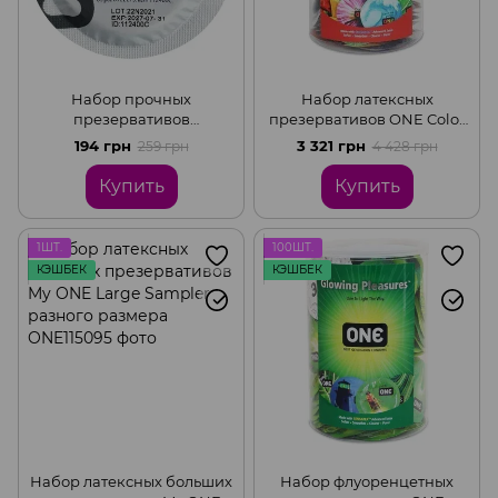
Набор прочных
Набор латексных
презервативов
презервативов ONE Color
классической формы One
Sensations разноцветные
194 грн
3 321 грн
259 грн
4 428 грн
Extra Strong с разным
(цена за упаковку, 100 шт.)
дизайном (цена за 5 шт.)
Купить
Купить
1ШТ.
100ШТ.
КЭШБЕК
КЭШБЕК
Набор латексных больших
Набор флуоренцетных