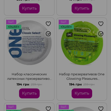
освежающей мяты (цена за
5 шт.)
Купить
Купить
5ШТ.
5ШТ.
КЭШБЕК
КЭШБЕК
Набор классических
Набор презервативов One
латексных презервативов
Glowiing Pleasures
One Classic Select (цена за
светящихся в темноте
194 грн
194 грн
259 грн
259 грн
5 шт.)
(цена за 5 шт.)
Купить
Купить
5ШТ.
5ШТ.