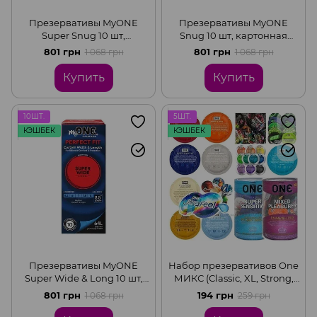
Презервативы MyONE
Презервативы MyONE
Super Snug 10 шт,
Snug 10 шт, картонная
картонная коробка
коробка
801 грн
801 грн
1 068 грн
1 068 грн
Купить
Купить
10ШТ.
5ШТ.
КЭШБЕК
КЭШБЕК
Презервативы MyONE
Набор презервативов One
Super Wide & Long 10 шт,
МИКС (Classic, XL, Strong,
картонная коробка
Ribs, Studs) цена за 5 штук
801 грн
194 грн
1 068 грн
259 грн