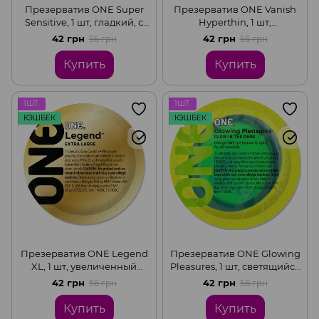
Презерватив ONE Super
Презерватив ONE Vanish
Sensitive, 1 шт, гладкий, с
Hyperthin, 1 шт,
дополнительной смазкой
ультратонкий, со смазкой
42 грн
42 грн
56 грн
56 грн
Купить
Купить
1ШТ.
1ШТ.
КЭШБЕК
КЭШБЕК
Презерватив ONE Legend
Презерватив ONE Glowing
XL, 1 шт, увеличенный
Pleasures, 1 шт, светящийся
размер, расширение на
в темноте, со смазкой
42 грн
42 грн
56 грн
56 грн
конце, со смазкой
Купить
Купить