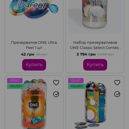
Презерватив ONE Ultra
Набор презервативов
Feel 1 шт
ONE Classic Select Contest
Collection, 100 шт, со
42 грн
3 794 грн
56 грн
5 059 грн
смазкой, упаковка-тубус
Купить
Купить
100ШТ.
100ШТ.
КЭШБЕК
КЭШБЕК