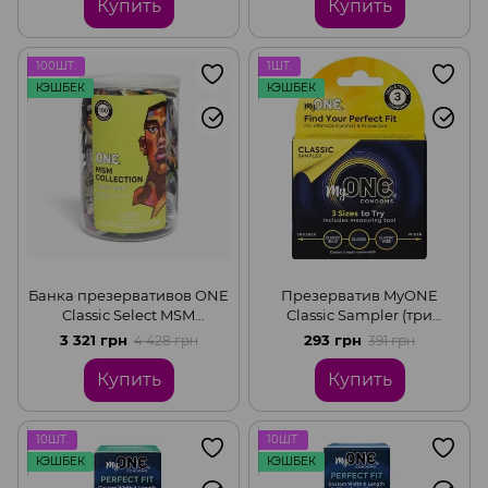
Купить
Купить
100ШТ.
1ШТ.
КЭШБЕК
КЭШБЕК
Банка презервативов ONE
Презерватив MyONE
Classic Select MSM
Classic Sampler (три
Collection, 100 шт
размера в одном)
3 321 грн
293 грн
4 428 грн
391 грн
Купить
Купить
10ШТ.
10ШТ.
КЭШБЕК
КЭШБЕК