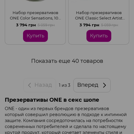
Набор презервативов
Набор презервативов
ONE Color Sensations, 100
ONE Classic Select Artist
шт, цветные, 10 цветов, со
Collection, 100 шт, со
3 794 грн
3 794 грн
5 059 грн
5 059 грн
смазкой, упаковка-тубус
смазкой, упаковка-тубус
Купить
Купить
Показать еще 40 товаров
Назад
Вперед
1
из 3
Презервативы ONE в секс шопе
ONE - один из первых брендов презервативов
который совершил революцию в подходе к интимной
защите. Компания сосредоточилась на потребностях
современных потребителей и сделала по настоящему
крутой продукт, который сочетает элементы стиля и