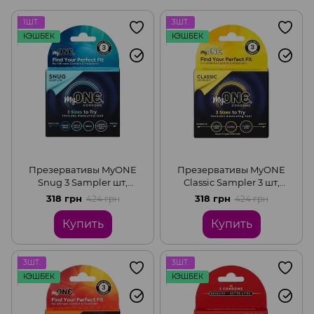
1ШТ.
3ШТ.
КЭШБЕК
КЭШБЕК
Презервативы MyONE
Презервативы MyONE
Snug 3 Sampler шт,
Classic Sampler 3 шт,
картонная коробка
картонная коробка
318 грн
318 грн
424 грн
424 грн
Купить
Купить
3ШТ.
3ШТ.
КЭШБЕК
КЭШБЕК