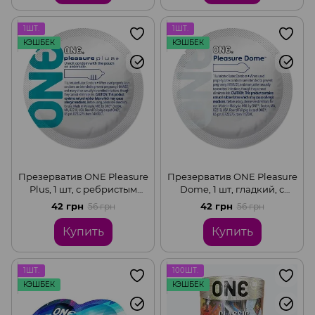
1ШТ.
1ШТ.
КЭШБЕК
КЭШБЕК
Презерватив ONE Pleasure
Презерватив ONE Pleasure
Plus, 1 шт, с ребристым
Dome, 1 шт, гладкий, с
участком на конце, со
расширенной головкой
42 грн
42 грн
56 грн
56 грн
смазкой
Купить
Купить
1ШТ.
100ШТ.
КЭШБЕК
КЭШБЕК