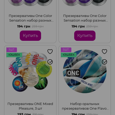
Презервативы One Color
Презервативы One Color
Sensation набор разных
Sensation набор разных
цветов, 5 шт.
цветов, 5 шт.
194 грн
194 грн
259 грн
259 грн
Купить
Купить
3ШТ.
5ШТ.
КЭШБЕК
КЭШБЕК
Презервативы ONE Mixed
Набор оральных
Pleasure, 3 шт
презервативов One Flavor
Waves Fresh Mint со вкусом
293 грн
194 грн
391 грн
259 грн