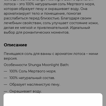
лотоса – это 100% натуральная соль Мертвого моря,
которая образует пену и окрашивает воду. Она
ароматизирует тело и помещение, помогая
расслабиться перед близостью. Благодаря своим
лечебным свойствам, соль улучшает состояние кожи,
делая ее мягкой и привлекательной. Идеальный
выбор для романтических моментов.
Описание
Пенящаяся соль для ванны с ароматом лотоса – мини
версия.
Особенности Shunga Moonlight Bath:
100% Соль Мертвого моря.
100% натуральный состав.
Образует маслянистую пену.
Окрашивает воду.
Ароматизирует тело и помещение
Обладает лечебными свойствами – справляется с