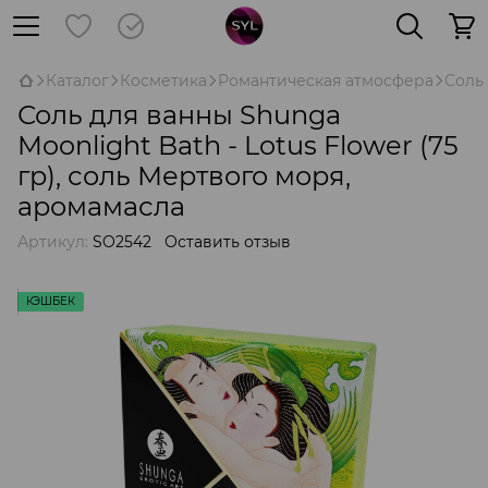
Каталог
Косметика
Романтическая атмосфера
Соль
Соль для ванны Shunga
Moonlight Bath - Lotus Flower (75
гр), соль Мертвого моря,
аромамасла
Артикул:
SO2542
Оставить отзыв
КЭШБЕК