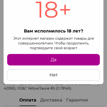
18+
проблемами кожи.
Соль, изготовленная из 100% натуральных минералов
Мертвого моря с возбуждающим ароматом лотоса,
поможет вам расслабиться перед близостью в ванне,
которая будет похожа на облако розовых лепестков.
Позвольте пузырькам ласкать вашу кожу, делая ее
Вам исполнилось 18 лет?
мягкой и привлекательной для тех самых моментов
Этот интернет магазин содержит товары для
близости.
совершеннолетних. Чтобы продолжить,
Состав: Dead Sea Salts/Sels de la Mer Morte (Sodium
подтвердите свой возраст
chloride), Sodium Lauryl Sulfate, Sodium
DodecylBenzeneSulfonate, Sodium Sulfate, Fragrance
Да
(Parfum), Calcium Silicate , Glycerin/Glycerine, Safflower
Oil/Huile de carthame (Carthamus tinctorius oil),Almond
Oil/Huile d'amande (Prunus amygdalus dulcis oil), Amyl
Cinnamal, Benzyl Salicylate, Linalool, Benzyl Benzoate,
Нет
Geraniol, Hexyl Cinnamaldehyde,D-Limonene,ButylPhenyl
MethylPropional, Water/Eau (Aqua), FD&C Blue/Bleu #1 (CI
42090), FD&C Yellow/Jaune #5 (CI 19140).
Оплата
Доставка
Гарантия