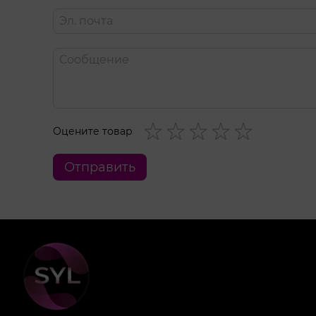
диаметр раструба 1,5 см
время работы до 60 минут
время зарядки 3 часа
водонепроницаемость IPX7
Оцените товар
Отправить