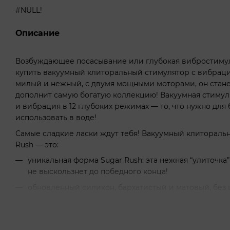
#NULL!
Описание
Возбуждающее посасывание или глубокая вибростимул
купить вакуумный клиторальный стимулятор с вибрацие
милый и нежный, с двумя мощными моторами, он стан
дополнит самую богатую коллекцию! Вакуумная стимуля
и вибрация в 12 глубоких режимах — то, что нужно для
использовать в воде!
Самые сладкие ласки ждут тебя! Вакуумный клиторальн
Rush — это:
уникальная форма Sugar Rush: эта нежная “улиточка
не выскользнет до победного конца!
обновленный силикон, бархатистый и матовый, без
2 мощных мотора с индивидуальным управлением: 
вакуумную стимуляцию, или все вместе;
11 уровней интенсивности вакуума: постепенно пов