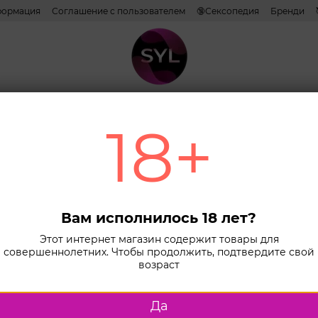
формация
Соглашение с пользователем
🔞Сексопедия
Бренди
Наши эксперты и авторы
ативы
Лубриканты
Косметика
Игрушки
Белье
Combo н
18+
Главная
К
Вакуумные с
Гол
кли
Вам исполнилось 18 лет?
стим
Этот интернет магазин содержит товары для
совершеннолетних. Чтобы продолжить, подтвердите свой
вибр
возраст
Suga
Да