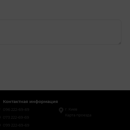
Контактная информация
096 222-69-69
г. Киев
Карта проезда
073 222-69-69
099 222-69-69