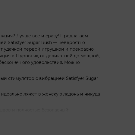
яция? Лучше все и сразу! Предлагаем
й Satisfyer Sugar Rush — невероятно
ет удачной первой игрушкой и прекрасно
ция в 11 уровнях, от деликатной до мощной,
 бесконечного удовольствия. Можно
ый стимулятор с вибрацией Satisfyer Sugar
” идеально ляжет в женскую ладонь и никуда
 швов и полностью безопасный;
можно включать или вибрацию, или
ышай силу воздействия, пока не достигнешь