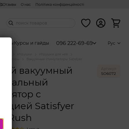
🥰Отзывы
О нас
Політика конфіденційності
096 222-69-69
аборы
Курсы и гайды
Рус
аталог
Игрушки
Игрушки для неё
тимуляторы
Вакуумные стимуляторы Satisfyer
убой вакуумный
Артикул
SO6072
торальный
улятор с
ацией Satisfyer
r Rush