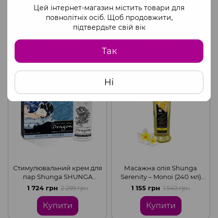
Масажна свічка Shunga
Стимулювальний крем для
Цей інтернет-магазин містить товари для
Mini Massage Candle –
пар Shunga SHUNGA
повнолітніх осіб. Щоб продовжити,
Exotic Green Tea (30 мл) з
Dragon Cream (60 мл),
379 грн
1 724 грн
505 грн
2 299 грн
підтвердьте свій вік
афродизіаками
ефект тепло-холод та
поколювання
Купити
Купити
Так
КЕШБЕК
КЕШБЕК
Ні
Стимулювальний крем для
Масажна олія Shunga
пар Shunga SHUNGA
Serenity – Monoi (240 мл)
Dragon Cream SENSITIVE
натуральна
1 724 грн
1 155 грн
2 299 грн
1 540 грн
(60 мл) ніжніший ефект
зволожувальна
Купити
Купити