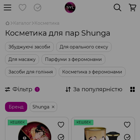
Каталог
Косметика
Косметика для пар Shunga
Збуджуючі засоби
Для орального сексу
Для масажу
Парфуми з феромонами
Засоби для гоління
Косметика з феромонами
Фільтр
За популярністю
1
Бренд
Shunga
КЕШБЕК
КЕШБЕК