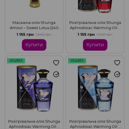
Масажна олія Shunga
Розігрівальна олія Shunga
Amour – Sweet Lotus (240
Aphrodisiac Warming Oil –
мл) натуральна
Blazing Cherry (100 мл) без
1 155 грн
1 155 грн
1 540 грн
1 540 грн
зволожувальна
цукру, смачна
Купити
Купити
КЕШБЕК
КЕШБЕК
Розігрівальна олія Shunga
Розігрівальна олія Shunga
Aphrodisiac Warming Oil –
Aphrodisiac Warming Oil –