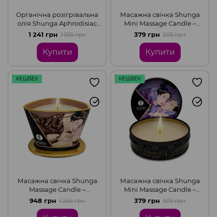
Органічна розігрівальна
Масажна свічка Shunga
олія Shunga Aphrodisiac
Mini Massage Candle –
Warming Oil – Exotic green
Vanilla Fetish (30 мл) з
1 241 грн
379 грн
1 655 грн
505 грн
tea (100 мл) без цукру
афродизіаками
Купити
Купити
КЕШБЕК
КЕШБЕК
Масажна свічка Shunga
Масажна свічка Shunga
Massage Candle –
Mini Massage Candle –
Intoxicating Chocolate (170
Exotic Fruits (30 мл) з
948 грн
379 грн
1 264 грн
505 грн
мл) з афродизіаками
афродизіаками