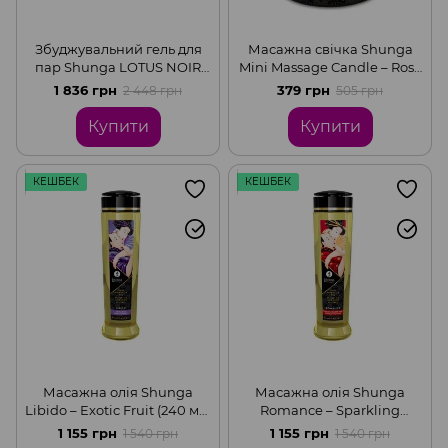
Збуджувальний гель для
Масажна свічка Shunga
пар Shunga LOTUS NOIR
Mini Massage Candle – Rose
(60 мл) з вітаміном Е та
Petals (30 мл) з
1 836 грн
379 грн
2 448 грн
505 грн
рослинним гліцерином
афродизіаками
Купити
Купити
КЕШБЕК
КЕШБЕК
Масажна олія Shunga
Масажна олія Shunga
Libido – Exotic Fruit (240 мл)
Romance – Sparkling
натуральна
Strawberry Wine (240 мл)
1 155 грн
1 155 грн
1 540 грн
1 540 грн
зволожувальна
натуральна