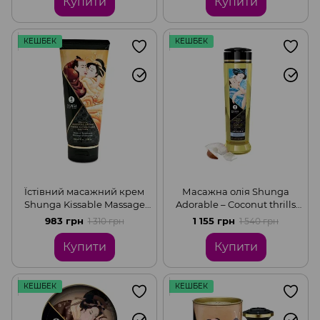
Купити
Купити
КЕШБЕК
КЕШБЕК
Їстівний масажний крем
Масажна олія Shunga
Shunga Kissable Massage
Adorable – Coconut thrills
Cream - Almond Sweetness
(240 мл) натуральна
983 грн
1 155 грн
1 310 грн
1 540 грн
(200 мл)
зволожувальна
Купити
Купити
КЕШБЕК
КЕШБЕК