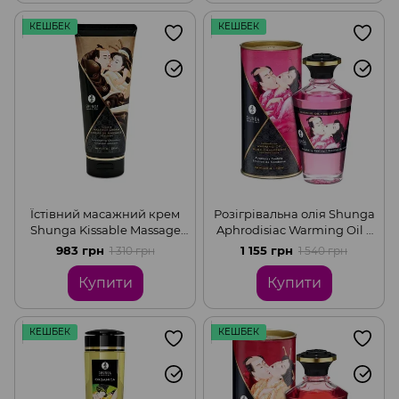
КЕШБЕК
КЕШБЕК
Їстівний масажний крем
Розігрівальна олія Shunga
Shunga Kissable Massage
Aphrodisiac Warming Oil –
Cream – Intoxicating
Raspberry Feeling (100 мл)
983 грн
1 155 грн
1 310 грн
1 540 грн
Chocolate (200 мл)
без цукру, смачна
Купити
Купити
КЕШБЕК
КЕШБЕК