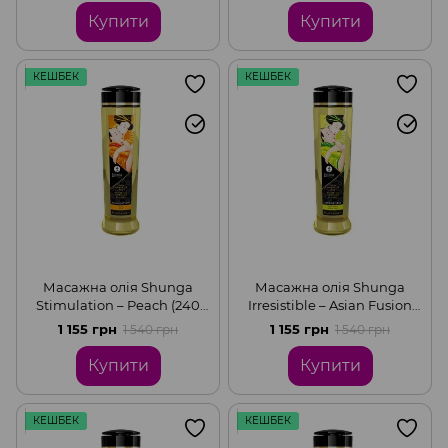
зволожувальна
Купити
Купити
КЕШБЕК
КЕШБЕК
Масажна олія Shunga
Масажна олія Shunga
Stimulation – Peach (240
Irresistible – Asian Fusion
мл) натуральна
(240 мл) натуральна
1 155 грн
1 155 грн
1 540 грн
1 540 грн
зволожувальна
зволожувальна
Купити
Купити
КЕШБЕК
КЕШБЕК