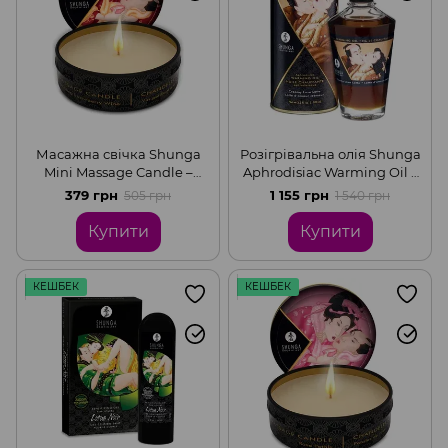
Масажна свічка Shunga
Розігрівальна олія Shunga
Mini Massage Candle –
Aphrodisiac Warming Oil –
Sparkling Strawberry Wine
Creamy Love Latte (100 мл)
379 грн
1 155 грн
505 грн
1 540 грн
(30 мл) з афродизіаками
без цукру, смачна
Купити
Купити
КЕШБЕК
КЕШБЕК