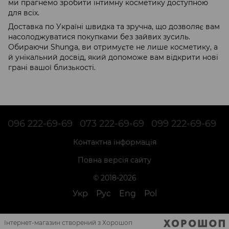
ми прагнемо зробити інтимну косметику доступною
для всіх.
Доставка по Україні швидка та зручна, що дозволяє вам
насолоджуватися покупками без зайвих зусиль.
Обираючи Shunga, ви отримуєте не лише косметику, а
й унікальний досвід, який допоможе вам відкрити нові
грані вашої близькості.
096 222-69-69
073 222-69-69
099 222-69-69
Контактна інформація
Повна версія сайту
© 2018-2026
Укр
Рус
Eng
Pol
Інтернет-магазин створений з Хорошоп