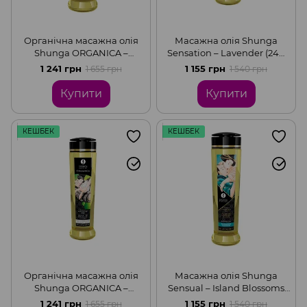
Органічна масажна олія
Масажна олія Shunga
Shunga ORGANICA –
Sensation – Lavender (240
Almond Sweetness (240 мл)
мл) натуральна
1 241 грн
1 155 грн
1 655 грн
1 540 грн
з вітаміном Е
зволожувальна
Купити
Купити
КЕШБЕК
КЕШБЕК
Органічна масажна олія
Масажна олія Shunga
Shunga ORGANICA –
Sensual – Island Blossoms
Natural (240 мл) з
(240 мл) натуральна
1 241 грн
1 155 грн
1 655 грн
1 540 грн