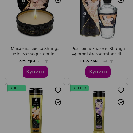
Масажна свічка Shunga
Розігрівальна олія Shunga
Mini Massage Candle –
Aphrodisiac Warming Oil –
Intoxicating Chocolate (30
Vanilla Fetish (100 мл) без
379 грн
1 155 грн
505 грн
1 540 грн
мл) з афродизіаками
цукру, смачна
Купити
Купити
КЕШБЕК
КЕШБЕК