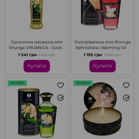
Органічна масажна олія
Розігрівальна олія Shunga
Shunga ORGANICA – Exotic
Aphrodisiac Warming Oil –
green tea (240 мл) з
Sparkling Strawberry Wine
1 241 грн
1 155 грн
1 655 грн
1 540 грн
вітаміном Е
(100 мл) без цукру
Купити
Купити
КЕШБЕК
КЕШБЕК