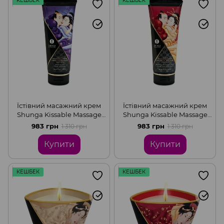
КЕШБЕК
КЕШБЕК
Їстівний масажний крем
Їстівний масажний крем
Shunga Kissable Massage
Shunga Kissable Massage
Cream – Exotic Fruits (200
Cream – Sparkling
983 грн
983 грн
1 310 грн
1 310 грн
мл)
Strawberry Wine (200 мл)
Купити
Купити
КЕШБЕК
КЕШБЕК