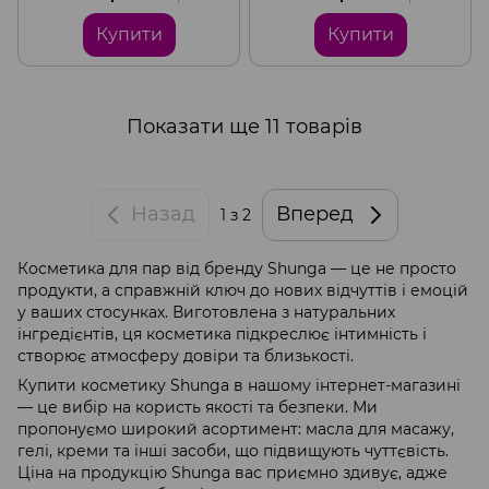
вітаміном Е
зволожувальна
Купити
Купити
Показати ще 11 товарів
Назад
Вперед
1
з 2
Косметика для пар від бренду Shunga — це не просто
продукти, а справжній ключ до нових відчуттів і емоцій
у ваших стосунках. Виготовлена з натуральних
інгредієнтів, ця косметика підкреслює інтимність і
створює атмосферу довіри та близькості.
Купити косметику Shunga в нашому інтернет-магазині
— це вибір на користь якості та безпеки. Ми
пропонуємо широкий асортимент: масла для масажу,
гелі, креми та інші засоби, що підвищують чуттєвість.
Ціна на продукцію Shunga вас приємно здивує, адже