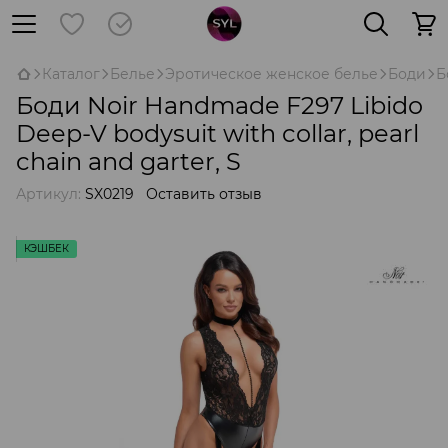
Каталог
Белье
Эротическое женское белье
Боди
Б
Боди Noir Handmade F297 Libido
Deep-V bodysuit with collar, pearl
chain and garter, S
Артикул:
SX0219
Оставить отзыв
КЭШБЕК