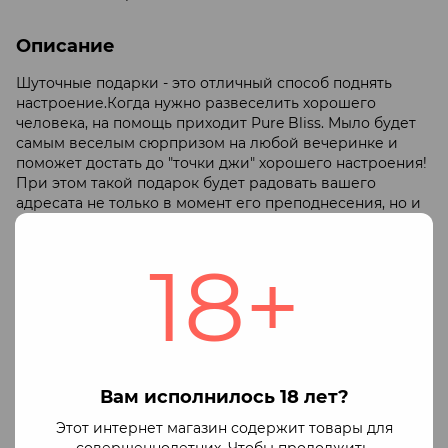
Описание
Шуточные подарки - это отличный способ поднять
настроение.Когда нужно развеселить хорошего
человека, на помощь приходит Pure Bliss. Мыло будет
самым веселым сюрпризом на любой вечеринке и
поможет достать до "точки джи" хорошего настроения!
При этом такой подарок будет радовать вашего
адресата не только в момент его преподнесения, но и
времени спустя. Герметично упаковано с защитным
пенопластом, просто и надежно крепится на
18+
горизонтальную или вертикальную гладкую
поверхность. Высота 16,5 смДиаметр 3,8 смОснование:
6,5 смВес 210 гр.
Штрих код: 2000097506179
Оплата
Доставка
Гарантия
Вам исполнилось 18 лет?
Мы работаем официально через ФОП
Этот интернет магазин содержит товары для
Доступные способы оплаты:
совершеннолетних. Чтобы продолжить,