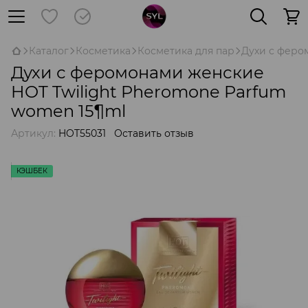
Каталог
Косметика
Косметика для пар
Духи с феро
Духи с феромонами женские
HOT Twilight Pheromone Parfum
women 15¶ml
Артикул:
HOT55031
Оставить отзыв
КЭШБЕК