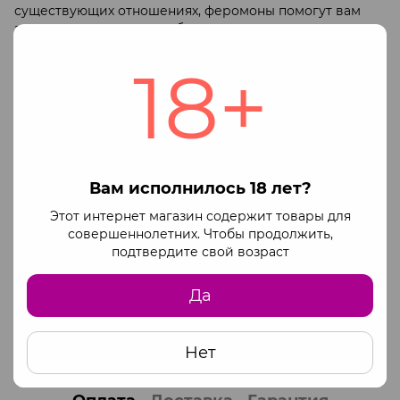
существующих отношениях, феромоны помогут вам
заново зажечь пламя любви и желания.
Вы также можете использовать феромоны на
18+
собеседованиях, деловых встречах. Стильный
французский парфюм для создания эротической и
неотразимой ауры.
Тип аромата:
цветочный, фруктовый
Верхние ноты: черная смородина, груша, мандарин,
красный апельсин
Вам исполнилось 18 лет?
Ноты сердца: Тубероза, фрезия, имбирь, цветок
Этот интернет магазин содержит товары для
имбиря, семена гибискуса
совершеннолетних. Чтобы продолжить,
Базовые ноты: Кедр, ваниль, мускус, сандал
подтвердите свой возраст
Состав: денат спирта, вода (вода), парфюм (аромат),
гексилциннамал, бутилфенилметилпропиональ,
Да
бензилсалицилат, лимонен, линалоол, цитраль,
бензилбензоат, амилкоричный спирт, бензиловый
спирт, феромоны (феромон).
Нет
Штрих код: 4042342006162