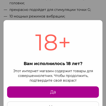
головки;
прекрасно подойдет для стимуляции точки G;
10 мощных режимов вибрации;
простое управление одной кнопкой;
двойная структура Silexpan: плотный упругий
18+
сердечник + мягкий силикон сверху;
гибкий ствол для идеального комфорта;
широкая (8,2 см в диаметре) и надежная присоска
одновременно обеспечивает безопасность как
стоппер и при этом оставляет свободными руки;
Вам исполнилось 18 лет?
удачный размер: общая длина 17,2 см, максимальная
вводимая длина 15 см, максимальный диаметр 4 см;
Этот интернет магазин содержит товары для
совершеннолетних. Чтобы продолжить,
насыщенный яркий цвет!
подтвердите свой возраст
Дилдо двойной плотности с вибрацией Adrien Lastic
Hitsens 2 абсолютно безопасен, изготовлен из
Да
материалов, не содержащих фталатов и прост в
использовании. Работает от перезаряжаемого
аккумулятора, USB-кабель для зарядки в комплекте.