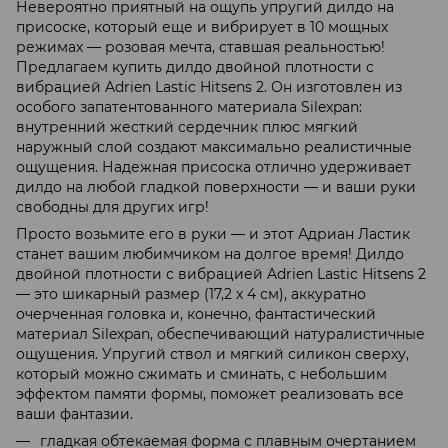
Невероятно приятный на ощупь упругий дилдо на
присоске, который еще и вибрирует в 10 мощных
режимах — розовая мечта, ставшая реальностью!
Предлагаем купить дилдо двойной плотности с
вибрацией Adrien Lastic Hitsens 2. Он изготовлен из
особого запатентованного материала Silexpan:
внутренний жесткий сердечник плюс мягкий
наружный слой создают максимально реалистичные
ощущения. Надежная присоска отлично удерживает
дилдо на любой гладкой поверхности — и ваши руки
свободны для других игр!
Просто возьмите его в руки — и этот Адриан Ластик
станет вашим любимчиком на долгое время! Дилдо
двойной плотности с вибрацией Adrien Lastic Hitsens 2
— это шикарный размер (17,2 х 4 см), аккуратно
очерченная головка и, конечно, фантастический
материал Silexpan, обеспечивающий натуралистичные
ощущения. Упругий ствол и мягкий силикон сверху,
который можно сжимать и сминать, с небольшим
эффектом памяти формы, поможет реализовать все
ваши фантазии.
гладкая обтекаемая форма с плавным очертанием