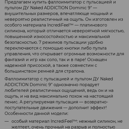
Предлагаем купить фаллоимитатор с пульсацией и
пультом ДУ Naked ADDICTION Dominic 9″ —
внушительных размеров, впечатляюще мощный и
невероятно реалистичный на ощупь. Он изготовлен из
особого материала IncrediFeel™ — платинового
силикона, который отличается невероятной мягкостью,
повышенной износостойкостью и максимальной
безопасностью. 7 режимов пульсации удобно
переключаются с помощью кнопки либо пульта
управления, что открывает огромные возможности для
фантазий и игр как соло, так и в паре! Оснащен
надежной присоской, а также совместим с
большинством ремней для страпона.
Фаллоимитатор с пульсацией и пультом ДУ Naked
ADDICTION Dominic 9″ однозначно порадует
любителей реалистичных ощущений, ведь он и на
ощупь, и на вид максимально похож на настоящий
пенис. А регулируемая пульсация — возвратно-
поступательные движения — дополнит эффект!
Особенности данной модели:
особый материал IncrediFeel™: нежный силикон, не
желтеет, очень прочный на разрыв и полностью