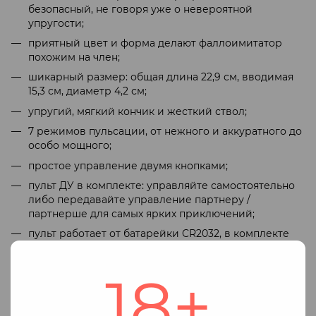
безопасный, не говоря уже о невероятной
упругости;
приятный цвет и форма делают фаллоимитатор
похожим на член;
шикарный размер: общая длина 22,9 см, вводимая
15,3 см, диаметр 4,2 см;
упругий, мягкий кончик и жесткий ствол;
7 режимов пульсации, от нежного и аккуратного до
особо мощного;
простое управление двумя кнопками;
пульт ДУ в комплекте: управляйте самостоятельно
либо передавайте управление партнеру /
партнерше для самых ярких приключений;
пульт работает от батарейки CR2032, в комплекте
(не забудьте удалить предохранитель перед
первым использованием);
18+
Travel Lock: достаточно удерживать обе кнопки в
течение 4 секунд (до двойного отклика), чтобы
надежно их заблокировать — очень удобно в