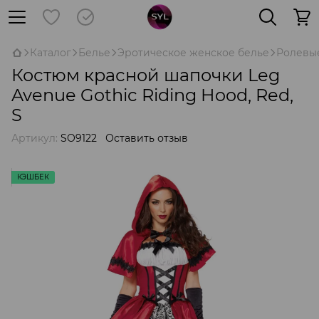
Каталог
Белье
Эротическое женское белье
Ролевы
Костюм красной шапочки Leg
Avenue Gothic Riding Hood, Red,
S
Артикул:
SO9122
Оставить отзыв
КЭШБЕК