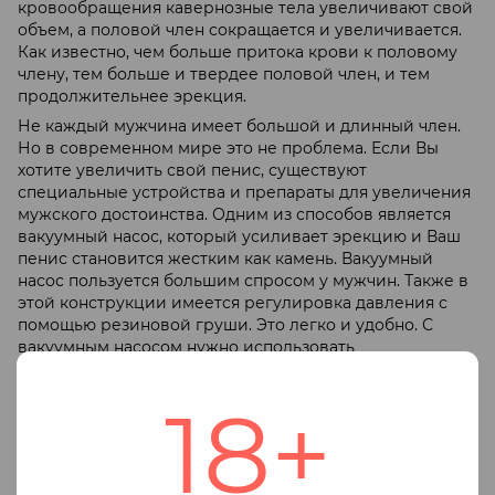
кровообращения кавернозные тела увеличивают свой
объем, а половой член сокращается и увеличивается.
Как известно, чем больше притока крови к половому
члену, тем больше и твердее половой член, и тем
продолжительнее эрекция.
Не каждый мужчина имеет большой и длинный член.
Но в современном мире это не проблема. Если Вы
хотите увеличить свой пенис, существуют
специальные устройства и препараты для увеличения
мужского достоинства. Одним из способов является
вакуумный насос, который усиливает эрекцию и Ваш
пенис становится жестким как камень. Вакуумный
насос пользуется большим спросом у мужчин. Также в
этой конструкции имеется регулировка давления с
помощью резиновой груши. Это легко и удобно. С
вакуумным насосом нужно использовать
лубрикантный гель. Возможность увеличить член на
10%. Следующий метод – насадка. Он может увеличить
18+
член на 5-6 сантиметров. Также в насадках имеется
дополнительный рельеф или выпуклость снаружи, что
еще больше возбуждает и женщину. И третий вариант,
эрекционное кольцо, значительно усиливающее