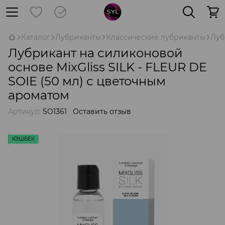
Каталог
Лубриканты
Классические лубриканты
Луб
Лубрикант на силиконовой
основе MixGliss SILK - FLEUR DE
SOIE (50 мл) с цветочным
ароматом
Артикул:
SO1361
Оставить отзыв
КЭШБЕК