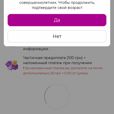
совершеннолетних. Чтобы продолжить,
Доступные способы оплаты:
подтвердите свой возраст
Оплата на сайте через monopay
Да
Платежные системы Visa и Mastercard
Полная оплата по официальным реквизитам
Нет
ФОП
Обращайтесь к менеджеру для получения
информации.
Частичная предоплата (100 грн) +
наложенный платеж при получении
❗️ За наложенный платеж вы заплатите на почте
дополнительно 20 грн + 0.5% от суммы