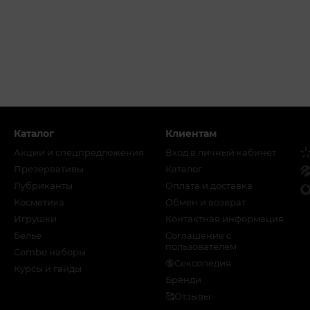
Каталог
Клиентам
Акции и спецпредложения
Вход в личный кабинет
Презервативы
Каталог
Лубриканты
Оплата и доставка
Косметика
Обмен и возврат
Игрушки
Контактная информация
Белье
Соглашение с
пользователем
Combo наборы
🔞Сексопедия
Курсы и гайды
Бренди
🥰Отзывы