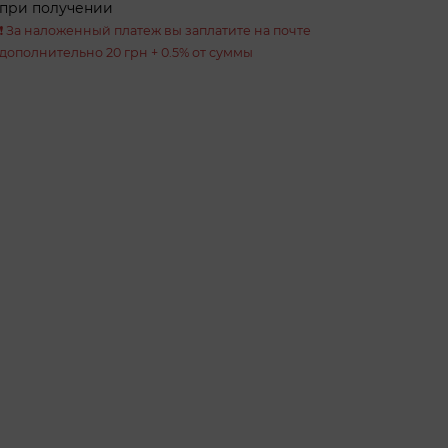
при получении
❗️ За наложенный платеж вы заплатите на почте
дополнительно 20 грн + 0.5% от суммы