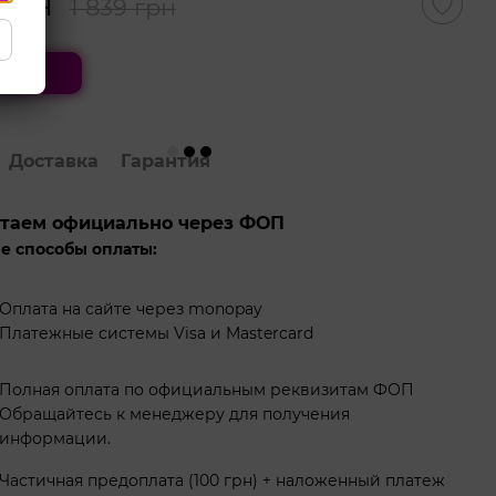
 грн
1 839 грн
ить
Доставка
Гарантия
таем официально через ФОП
е способы оплаты:
Оплата на сайте через monopay
Платежные системы Visa и Mastercard
Полная оплата по официальным реквизитам ФОП
Обращайтесь к менеджеру для получения
информации.
Частичная предоплата (100 грн) + наложенный платеж