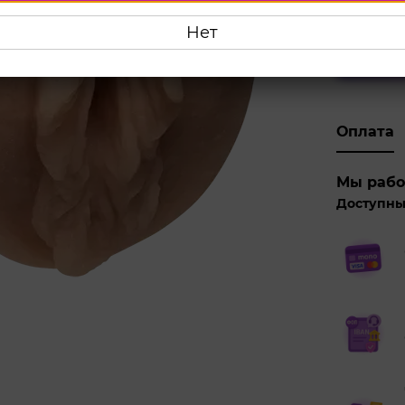
1 379
Нет
Куп
Оплата
Мы рабо
Доступны