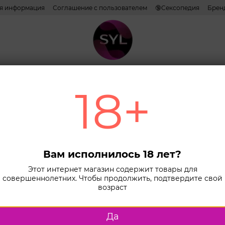
ая информация
Соглашение с пользователем
🔞Сексопедия
Брен
ативы
Лубриканты
Косметика
Игрушки
Белье
Combo н
18+
Главная
К
Реалистики
Мас
Doc
Вам исполнилось 18 лет?
Bell
Этот интернет магазин содержит товары для
совершеннолетних. Чтобы продолжить, подтвердите свой
Puss
возраст
В наличии
Да