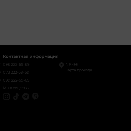
Контактная информация
096 222-69-69
г. Киев
Карта проезда
073 222-69-69
099 222-69-69
Мы в соцсетях