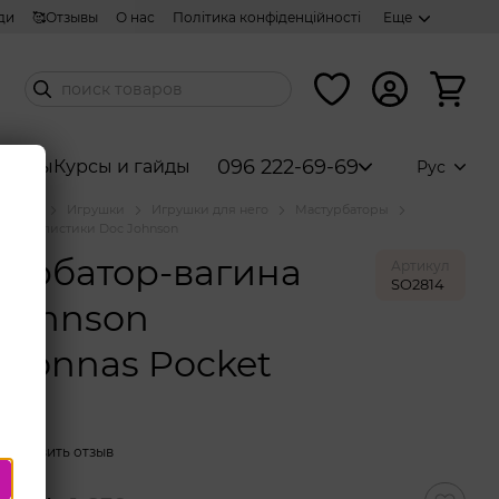
ди
🥰Отзывы
О нас
Політика конфіденційності
Еще
096 222-69-69
аборы
Курсы и гайды
Рус
аталог
Игрушки
Игрушки для него
Мастурбаторы
Реалистики Doc Johnson
турбатор-вагина
Артикул
SO2814
 Johnson
adonnas Pocket
y
Оставить отзыв