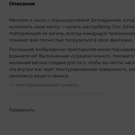
Описание
Мечтали о сексе с порнокоролевой Белладонной, котор
исполнить свою мечту — купить мастурбатор Doc Johnso
повторяющий ее вагину, всегда жаждущую проникнов
поможет вам полностью погрузиться в свою фантазию.
Роскошная, возбужденно приоткрытая киска порнодивы
возьмете ее! Выполненная из реалистичного, похожего
желанная вагина создана для того, чтобы вы могли нас
что внутри вас ждет текстурированная поверхность, к
сантиметр вашего пениса.
текстурированный туннель;
реалистичный материал ULTRASKYN™;
создано в полном соответствии с вагиной самой Bel
Развернуть
удобно использовать одной рукой;
не содержит фталатов;
изготовлено в США.