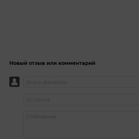
Belladonna — американская порноактриса, девятикратн
Снялась более чем в 300 фильмах и выступила режиссёр
принимала участие почти во всех возможных сексуаль
футфетиш, фистинг, глубокая глотка и т. д.
Новый отзыв или комментарий