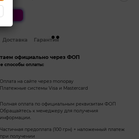
ить
Доставка
Гарантия
таем официально через ФОП
е способы оплаты:
Оплата на сайте через monopay
Платежные системы Visa и Mastercard
Полная оплата по официальным реквизитам ФОП
Обращайтесь к менеджеру для получения
информации.
Частичная предоплата (100 грн) + наложенный платеж
при получении