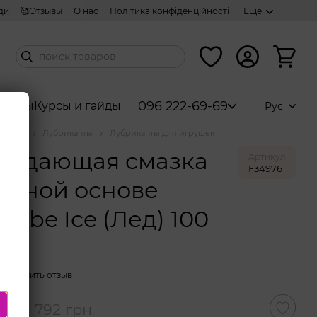
ди
🥰Отзывы
О нас
Політика конфіденційності
Еще
096 222-69-69
аборы
Курсы и гайды
Рус
аталог
Лубриканты
Лубриканты для игрушек
аждающая смазка
Артикул
F34976
одной основе
hlube Ice (Лед) 100
Оставить отзыв
грн
792 грн