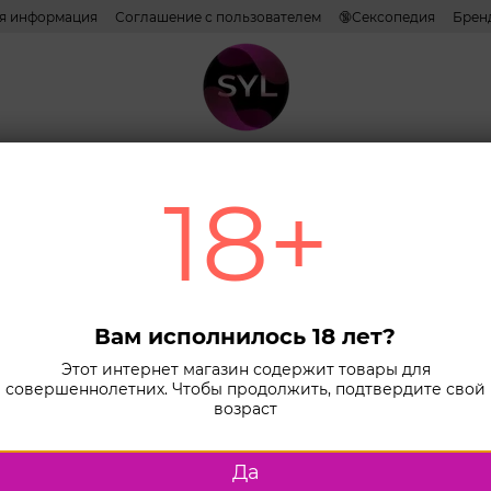
ая информация
Соглашение с пользователем
🔞Сексопедия
Брен
ативы
Лубриканты
Косметика
Игрушки
Белье
Combo н
18+
Главная
К
Охл
на в
Fles
Вам исполнилось 18 лет?
Этот интернет магазин содержит товары для
мл
совершеннолетних. Чтобы продолжить, подтвердите свой
возраст
В наличии
594 
Да