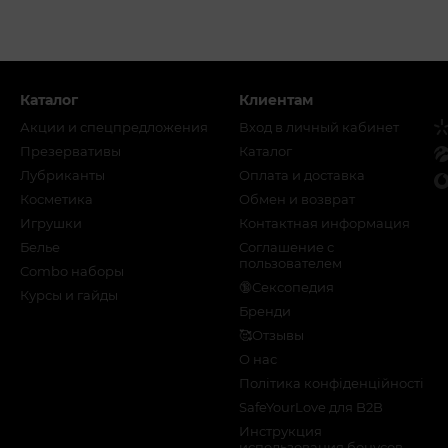
Каталог
Клиентам
Акции и спецпредложения
Вход в личный кабинет
Презервативы
Каталог
Лубриканты
Оплата и доставка
Косметика
Обмен и возврат
Игрушки
Контактная информация
Белье
Соглашение с
пользователем
Combo наборы
🔞Сексопедия
Курсы и гайды
Бренди
🥰Отзывы
О нас
Політика конфіденційності
SafeYourLove для B2B
Инструкция
использования бонусов