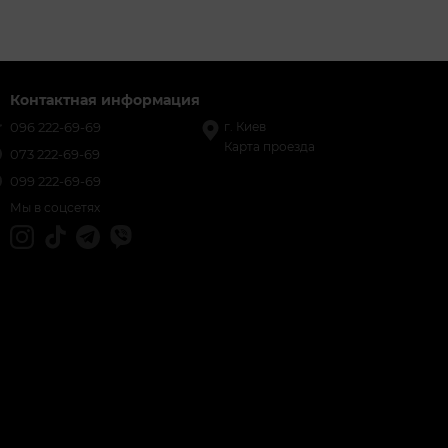
Контактная информация
096 222-69-69
г. Киев
Карта проезда
073 222-69-69
099 222-69-69
Мы в соцсетях